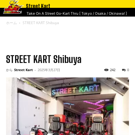
Street Kart
Take On A Street Go-Kart Thru [ Tokyo / Osaka / Okinawa! ]
ホーム
STREET KART Shibuya
STREET KART Shibuya
から
Street Kart
-
2025年3月27日
242
0