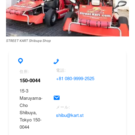
STREET KART Shibuya Shop
電話:
住所:
+81 080-9999-2525
150-0044
15-3
Maruyama-
Cho
メール:
Shibuya,
shibu@kart.st
Tokyo 150-
0044