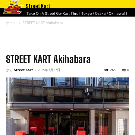
Street Kart
Take On A Street Go-Kart Thru [ Tokyo / Osaka / Okinawa! ]
ホーム
STREET KART Akihabara
STREET KART Akihabara
から
Street Kart
-
2025年3月27日
248
0