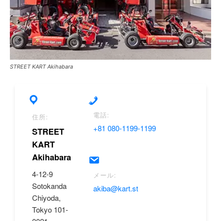
STREET KART Akihabara
電話:
住所:
+81 080-1199-1199
STREET
KART
Akihabara
4-12-9
メール:
Sotokanda
akiba@kart.st
Chiyoda,
Tokyo 101-