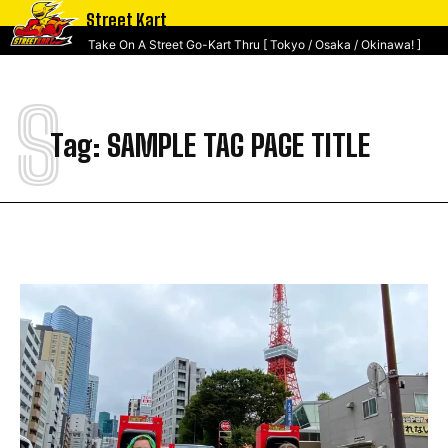
Street Kart
Take On A Street Go-Kart Thru [ Tokyo / Osaka / Okinawa! ]
S
Tag:
SAMPLE TAG PAGE TITLE