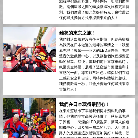
旅程中都感到舒適，同時保持一切順利而刺
激。兩個區域之間的轉換讓這次旅程更加特
別。我們度過了如此美好的時光，會推薦給
任何尋找獨特方式來探索東京的人！
難忘的東京之旅！
我們對這次旅程沒有任何期待，但結果卻成
為我們在日本做過的最棒的事情之一！秋葉
原充滿了興奮——巨大的LED廣告牌、充滿
聲音的遊戲機中心，以及讓整個旅程感覺互
動的群眾。然後，當我們前往東京車站時，
氛圍完全轉變，展現了這座城市更優雅和未
來感的一面。導遊非常出色，確保我們在路
上感到安全和自信，同時保持體驗的趣味。
我們喜歡每一秒，並會推薦給任何尋找東京
冒險的人！
我們在日本玩得最開心！
在東京駕駛卡丁車是我們從未預料到的事
情，但我們非常高興這樣做了！秋葉原充滿
了興奮——閃爍的LED廣告牌、擠滿人的遊
戲機中心，以及獨一無二的活力。人行道上
路人的反應讓這次體驗更加美好！然後，朝