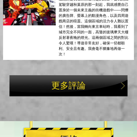
駕駛穿越秋葉原的那一刻起，我就感覺自己
置身於一個未來主義的街機遊戲中——閃爍
的廣告牌、螢幕上的動漫角色，以及四周遊
戲商店的喧囂。這個區域的活力令人難以置
信！然後，當我轉向東京車站時，我看到了
城市完全不同的一面，高聳的玻璃摩天大樓
反射著夜晚的燈光。這兩個區域之間的對比
令人驚嘆！導遊非常友好，確保一切都順
利、安全且有趣。我會毫不猶豫地再做一
次！
更多評論