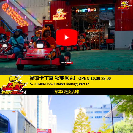
街頭卡丁車 秋葉原 #1
OPEN 10:00-22:00
📞+81-80-1199-1199
📧
shina@kart.st
菜單/更換店鋪
首頁
關於我們
規格
價格
交通資訊
顧客評價
常見問題