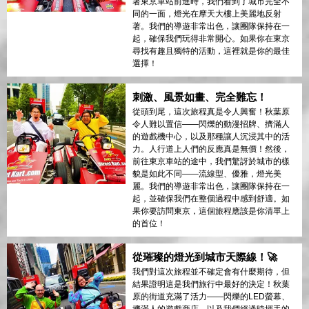
著東京車站前進時，我們看到了城市完全不
同的一面，燈光在摩天大樓上美麗地反射
著。我們的導遊非常出色，讓團隊保持在一
起，確保我們玩得非常開心。如果你在東京
尋找有趣且獨特的活動，這裡就是你的最佳
選擇！
刺激、風景如畫、完全難忘！
從頭到尾，這次旅程真是令人興奮！秋葉原
令人難以置信——閃爍的動漫招牌、擠滿人
的遊戲機中心，以及那種讓人沉浸其中的活
力。人行道上人們的反應真是無價！然後，
前往東京車站的途中，我們驚訝於城市的樣
貌是如此不同——流線型、優雅，燈光美
麗。我們的導遊非常出色，讓團隊保持在一
起，並確保我們在整個過程中感到舒適。如
果你要訪問東京，這個旅程應該是你清單上
的首位！
從璀璨的燈光到城市天際線！🚀
我們對這次旅程並不確定會有什麼期待，但
結果證明這是我們旅行中最好的決定！秋葉
原的街道充滿了活力——閃爍的LED螢幕、