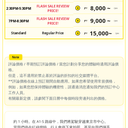
FLASH SALE REVIEW
8,000 ~
2:30PM-5:30PM
JPY
/pax
¥
PRICE!
FLASH SALE REVIEW
9,000 ~
7PM-8:30PM
JPY
/pax
¥
PRICE!
15,000~
Standard
Regular Price
JPY
/pax
¥
評論價格 / 早期預訂評論價格 / 當您計劃分享您的體驗時適用評論價
格。
但是，這不適用於禁止基於評論的折扣的社交媒體平台。
**評論價格在線上預訂期間自動應用。如果您希望使用常規價格，
例如，如果您想保持體驗的機密性，請通過消息通知我們的預訂中心
工作人員。
有關最新定價，請參閱下面日曆中每個時段旁邊列出的價格。
約 1 小時。在 A1-S 路線中，我們將駕駛穿越東京市中心。
當我們停在紅綠燈時，行人會停下來拍照，甚至向我們揮手。