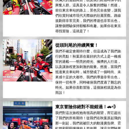
擠滿人的遊戲商店，以及我們經過時揮手的
興奮人群。這真是令人振奮的體驗！然後，
前往東京車站的路上，景色完全改變，讓我
們欣賞到城市現代天際線的壯麗景觀。路線
規劃得非常完美，我們的導遊也非常出色，
讓整個體驗保持順暢和有趣。如果你在東京
尋找冒險，這就是了！
從頭到尾的持續興奮！
我們不確定會期待什麼，但這成為了我們旅
行的亮點！秋葉原在最好的方式上是一種感
官的過載——明亮的燈光、擁擠的人行道，
以及讓旅程更加刺激的能量。然後，當我們
抵達東京車站時，城市變成了一個時尚、未
來感十足的大都市。我們的導遊非常出色，
保持一切有序，同時確保我們度過了難忘的
時光。如果你喜歡冒險，這個旅程就是為你
而設！
東京冒險你絕對不能錯過！🚗💨
我們對這次旅程抱有很高的期望，而它超出
了我們的所有期待！從我們在秋葉原起飛的
那一刻起，我們就被巨大的動漫廣告牌、霓
虹燈和熙熙攘攘的人群包圍，讓這次體驗更