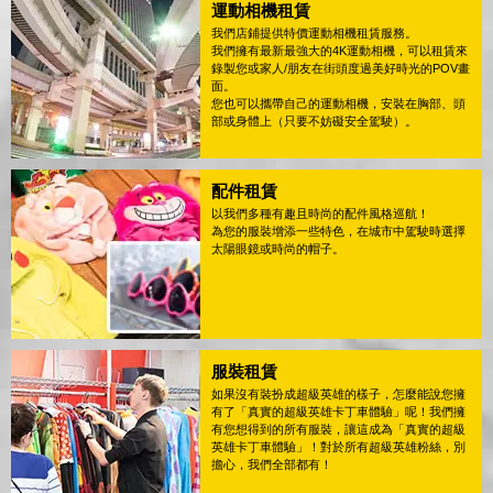
運動相機租賃
我們店鋪提供特價運動相機租賃服務。
我們擁有最新最強大的4K運動相機，可以租賃來
錄製您或家人/朋友在街頭度過美好時光的POV畫
面。
您也可以攜帶自己的運動相機，安裝在胸部、頭
部或身體上（只要不妨礙安全駕駛）。
配件租賃
以我們多種有趣且時尚的配件風格巡航！
為您的服裝增添一些特色，在城市中駕駛時選擇
太陽眼鏡或時尚的帽子。
服裝租賃
如果沒有裝扮成超級英雄的樣子，怎麼能說您擁
有了「真實的超級英雄卡丁車體驗」呢！我們擁
有您想得到的所有服裝，讓這成為「真實的超級
英雄卡丁車體驗」！對於所有超級英雄粉絲，別
擔心，我們全部都有！