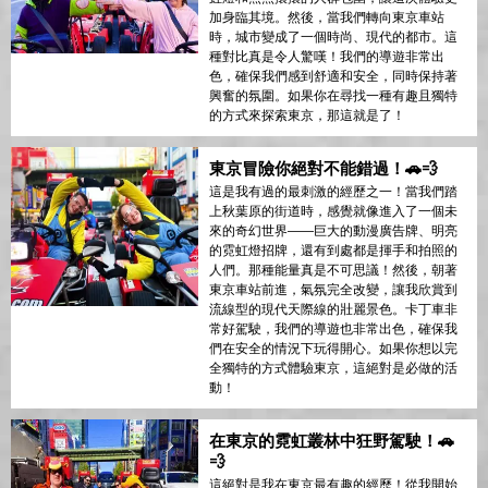
加身臨其境。然後，當我們轉向東京車站
時，城市變成了一個時尚、現代的都市。這
種對比真是令人驚嘆！我們的導遊非常出
色，確保我們感到舒適和安全，同時保持著
興奮的氛圍。如果你在尋找一種有趣且獨特
的方式來探索東京，那這就是了！
東京冒險你絕對不能錯過！🚗💨
這是我有過的最刺激的經歷之一！當我們踏
上秋葉原的街道時，感覺就像進入了一個未
來的奇幻世界——巨大的動漫廣告牌、明亮
的霓虹燈招牌，還有到處都是揮手和拍照的
人們。那種能量真是不可思議！然後，朝著
東京車站前進，氣氛完全改變，讓我欣賞到
流線型的現代天際線的壯麗景色。卡丁車非
常好駕駛，我們的導遊也非常出色，確保我
們在安全的情況下玩得開心。如果你想以完
全獨特的方式體驗東京，這絕對是必做的活
動！
在東京的霓虹叢林中狂野駕駛！🚗
💨
這絕對是我在東京最有趣的經歷！從我開始