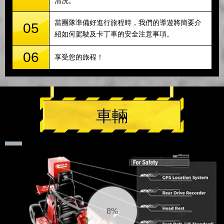
清洗。
當團隊準備好進行旅程時，我們的導遊將簡要介
05
紹如何駕駛及卡丁車的安全注意事項。
06
享受您的旅程！
車輛
8%