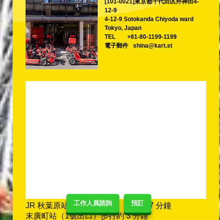
[101-0021]東京都千代田区外神田4-
12-9
4-12-9 Sotokanda Chiyoda ward
Tokyo, Japan
TEL
+81-80-1199-1199
電子郵件
shina@kart.st
工作人員諮詢
預訂
JR 秋葉原站（電器街出口）步行約 7 分鐘
末廣町站（1號出口）步行約 3 分鐘