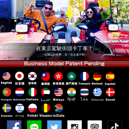
公司
預訂
更換店鋪
東京 品川 #1
東京 秋葉原 #1
東京 秋葉原 #2
東京 澀谷
東京 澀谷分店
東京灣
在東京駕駛街頭卡丁車！
東京 淺草
大阪
一次難忘的經歷，且一次永遠不夠！
沖繩