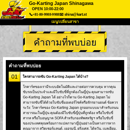
Go-Karting Japan Shinagawa
OPEN 10:00-22:00
📞+81-80-9988-9988
📧
shina@kart.st
เมนู/เปลี่ยนสาขา
หน้าแรก
คำถามที่พบบ่อย
เกี่ยวกับ
สเปค
ราคา
การเข้าถึง
เสียงจากผู้ใช้
คำถามที่พบบ่อย
บริษัท
การจอง
คำถามที่พบบ่อย
เปลี่ยนสาขา
01
ใครสามารถขับ Go-Karting Japan ได้บ้าง?
Tokyo Shinagawa
Tokyo Akihabara#1
โกคาร์ทของเรามีระบบอัตโนมัติและง่ายต่อการควบคุม หากคุณ
Tokyo Akihabara#2
Tokyo Shibuya
ขับรถเป็นประจำและมีใบขับขี่ที่ถูกต้องในญี่ปุ่น คุณสามารถขับ
Tokyo Shibuya Annex
Tokyo Bay
Go-Karting Japan ได้ อย่างไรก็ตาม Go-Karting Japan ไม่
สามารถขับขี่ได้ด้วยใบขับขี่มอเตอร์ไซค์หรือจักรยานยนต์ ข้อควร
Tokyo Asakusa
Osaka
ระวัง: โกคาร์ทของ Go-Karting Japan ถูกออกแบบมาสำหรับถนน
สาธารณะในญี่ปุ่น คุณต้องมีใบขับขี่ญี่ปุ่นที่ถูกต้อง หรือใบขับขี่
Okinawa
สากล หรือใบอนุญาต SOFA สำหรับกองทัพสหรัฐฯ หรือใบขับขี่
ของประเทศคุณพร้อมการแปลภาษาญี่ปุ่นอย่างเป็นทางการหาก
คุณมาจาก สวิตเซอร์แลนด์, เยอรมนี, ฝรั่งเศส, ไต้หวัน, เบลเยียม,