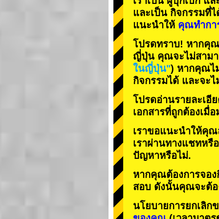
เราเป็น
ผู้บุกเบิก
แล
และเป็น
กิจกรรมที่ไ
แนะนำให้
คุณทำการ
โปรดทราบ! หากคุณมา
ญี่ปุ่น คุณจะไม่สาม
ในญี่ปุ่น"
) หากคุณไม
กิจกรรมได้ และจะไม่
โปรดอ่านรายละเอียด
เอกสารที่ถูกต้องเมื่
เราขอแนะนำให้คุณส
เราผ่านทางแชทหรืออ
ปัญหาหรือไม่.
หากคุณต้องการจองกิ
สอบ ดังนั้นคุณจะต
นโยบายการยกเลิกข
ของคุณ
(เวลามาตรฐา