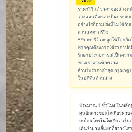
ราคารีวิว / ราคาจองล่วงหน้า
วางแผนที่จะแบ่งปันประสบ
อย่างไรก็ตาม สิ่งนี้ไม่ใช้กั
ส่วนลดตามรีวิว
**ราคารีวิวจะถูกใช้โดยอั
หากคุณต้องการใช้ราคาปกติ
รักษาประสบการณ์เป็นความลั
ของเราผ่านข้อความ
สำหรับราคาล่าสุด กรุณาดูร
ในปฏิทินด้านล่าง
ประมาณ 1 ชั่วโมง ในหลักส
ศูนย์กลางของโตเกียวควบค
เหมือนใครในโตเกียว! เริ่มต้
เต้นรำผ่านสี่แยกที่สว่างไส