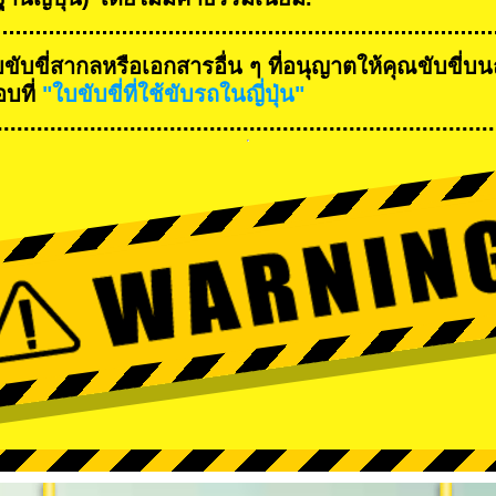
ใบขับขี่สากลหรือเอกสารอื่น ๆ ที่อนุญาตให้คุณขับข
บที่
"ใบขับขี่ที่ใช้ขับรถในญี่ปุ่น"