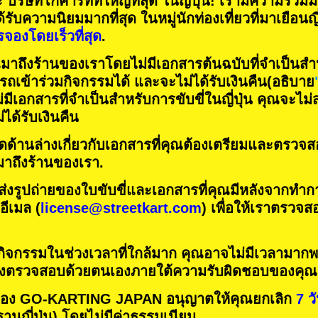
ะ
บริษัทโกคาร์ทที่ใหญ่ที่สุด
ในญี่ปุ่น! เรามีความร่วมม
ด้รับความนิยมมากที่สุด
ในหมู่นักท่องเที่ยวที่มาเยือนญี
จองโดยเร็วที่สุด
.
ถึงร้านของเราโดยไม่มีเอกสารต้นฉบับที่จำเป็นสำห
ารถเข้าร่วมกิจกรรมได้ และจะไม่ได้รับเงินคืน
(อธิบาย
่มีเอกสารที่จำเป็นสำหรับการขับขี่ในญี่ปุ่น คุณจะไม
ได้รับเงินคืน
ด้านล่างเกี่ยวกับเอกสารที่คุณต้องเตรียมและตรวจสอ
อมาถึงร้านของเรา.
่งรูปถ่ายของใบขับขี่และเอกสารที่คุณมีหลังจากทำ
ีเมล (
license@streetkart.com
) เพื่อให้เราตรวจส
จกรรมในช่วงเวลาที่ใกล้มาก คุณอาจไม่มีเวลามากพ
้องตรวจสอบด้วยตนเองภายใต้ความรับผิดชอบของคุณ
อง GO-KARTING JAPAN อนุญาตให้คุณยกเลิก
7 ว
นญี่ปุ่น) โดยไม่มีค่าธรรมเนียม.