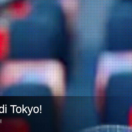
i Tokyo!
!