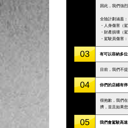
因此，我們強烈
全險計劃涵蓋：
・人身傷害（駕駛
・財產損壞（駕駛
・駕駛員傷害：5,
03
有可以容納多位
目前，我們不提
04
你們的店鋪有停
很抱歉，我們在
擠，並且如果您
05
我們會駕駛高速