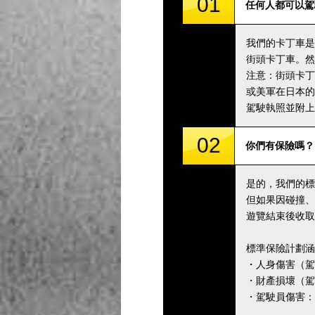
01
任何人都可以駕
我們的卡丁車是
街頭卡丁車。然
注意：街頭卡丁
或美軍在日本的
駕駛執照並附上
02
你們有保險嗎？
是的，我們的標
但如果因碰撞、
遊覽結束後收取
標準保險計劃涵
・人身傷害（駕駛
・財產損壞（駕駛
・駕駛員傷害：5,