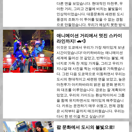
다른 면을 보았습니다. 현대적인 마천루, 우
아한 거리, 그리고 건물에 비치는 불빛들이
인상적이었습니다. 대중문화와 세련된 도시
풍경의 조화가 이 투어를 잊을 수 없는 경험
으로 만들었습니다. 우리가 예상치 못한 방식
으로 도쿄를 탐험할 수 있는 놀라운 방법이었
애니메이션 거리에서 멋진 스카이
습니다. 도쿄를 방문한다면, 꼭 이 투어를 해
야 합니다!
라인까지! 🚗💨
이것은 도쿄에서 우리가 가장 재미있게 보낸
시간이었습니다! 아키하바라는 애니메이션
세계에 들어선 것 같았고, 반짝이는 불빛, 에
너지로 가득 찬 게임 가게들, 그리고 우리가
지나갈 때 사진을 찍는 사람들로 가득했습니
다. 그런 다음 도쿄역으로 이동하면서 우리는
도시의 현대적이고 세련된 면을 보았고, 높은
마천루가 아키하바라의 밝은 팝 문화 분위기
와 대조를 이루었습니다. 경로는 잘 계획되어
있었고, 우리의 가이드는 환상적이어서 그룹
을 함께 유지하면서도 재미있게 해주었습니
다. 카트는 운전하기 매우 쉬웠고, 전체 경험
은 시작부터 끝까지 매끄러웠습니다. 우리는
다시 한 번 이걸 하고 싶습니다!
팝 문화에서 도시의 불빛으로!