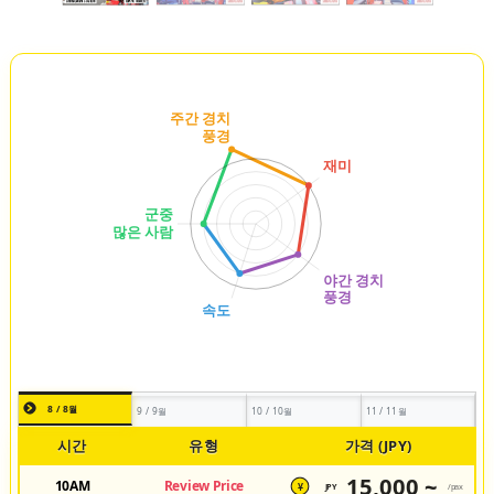
8 / 8월
9 / 9월
10 / 10월
11 / 11월
시간
유형
가격 (JPY)
15,000 ~
10AM
Review Price
JPY
/pax
¥