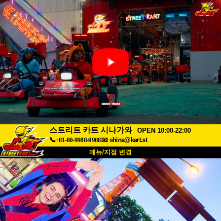
스트리트 카트 시나가와
OPEN 10:00-22:00
📞+81-80-9988-9988
📧
shina@kart.st
메뉴/지점 변경
최상단
소개
사양
가격
접근성
고객 리뷰
자주 묻는 질문