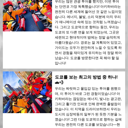
우리는 많은 관광 투어를 했지만, 이번 투어
는 단연코 가장 독특했습니다! 아키하바라는
완전히 다른 세계에 들어선 것 같은 느낌이었
습니다. 에너지, 불빛, 소리 덕분에 마치 우리
가 애니메이션 속에 있는 것처럼 느껴졌습니
다. 그리고 도쿄역으로 향하는 동안, 우리는
도쿄의 또 다른 면을 보게 되었는데, 그곳은
세련되고 현대적이며 밤에는 정말 숨막히게
아름다웠습니다. 경로는 잘 계획되어 있었고,
가이드는 모두가 편안하게 느낄 수 있도록 하
면서 경험을 재미있게 유지하는 데 정말 뛰어
났습니다. 도쿄를 방문한다면 꼭 해야 할 일
입니다!
도쿄를 보는 최고의 방법 중 하나!
🚗💨
우리는 짜릿하고 몰입감 있는 투어를 원했으
며, 이 투어가 바로 그런 경험이었습니다! 아
키하바라는 끊임없는 에너지, 빛나는 광고판,
그리고 활기찬 인파로 인해 완벽한 출발점이
었습니다. 이 지역을 드라이브하면서 우리는
도시의 심장박동의 일부가 된 듯한 기분을 느
꼈습니다! 그런 다음 도쿄역으로 향하는 길에
우리는 완전히 다른 도쿄를 보았습니다—현