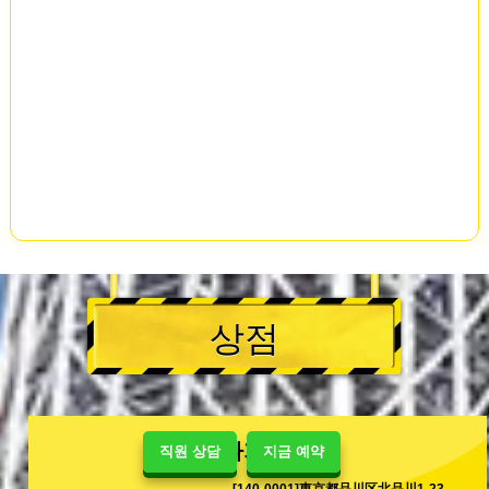
상점
시나가와 샵
직원 상담
지금 예약