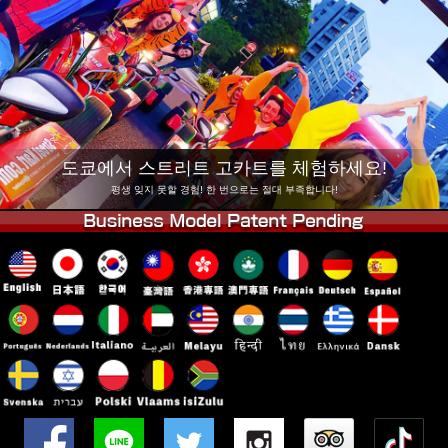
회사 정보
예약
지점 변경
도쿄 시나가와 #1
도쿄 아키하바라#1
도쿄 아키하바라#2
도쿄 시부야
도쿄 시부야 애넥스
도쿄 베이
도쿄에서 스트리트 고카트를 체험하세요!
도쿄 아사쿠사
오사카
평생 잊지 못할 경험! 한 번으로는 절대 부족합니다!
오키나와