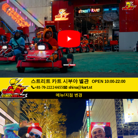
스트리트 카트 시부야 별관
OPEN 10:00-22:00
📞+81-70-2222-6655
📧
shina@kart.st
메뉴/지점 변경
최상단
소개
사양
가격
접근성
고객 리뷰
자주 묻는 질문