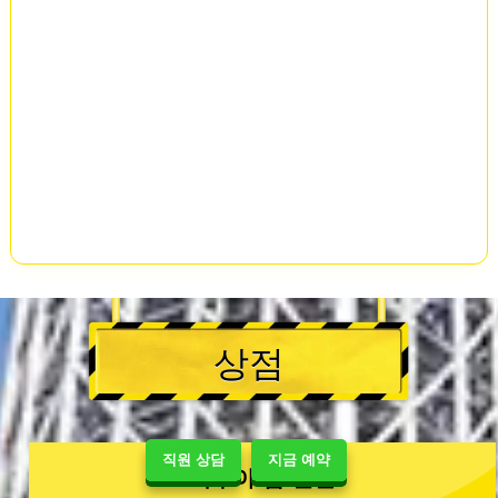
상점
직원 상담
지금 예약
시부야 샵 별관