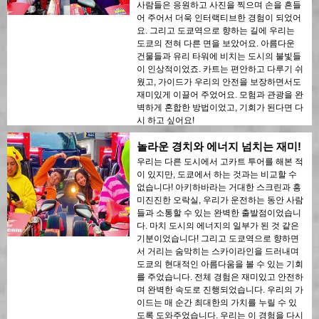
사람들은 응원하고 사진을 찍으며 손을 흔들
어 주어서 더욱 인터랙티브한 경험이 되었어
요. 그리고 도쿄역으로 향하는 길에 우리는
도쿄의 전혀 다른 면을 보았어요. 아름다운
건물들과 유리 타워에 비치는 도시의 불빛들
이 인상적이었죠. 카트는 편안하고 다루기 쉬
웠고, 가이드가 우리의 안전을 보장하면서도
재미있게 이끌어 주었어요. 모험과 관광을 완
벽하게 혼합한 방법이었고, 기회가 된다면 다
시 하고 싶어요!
놀라운 경치와 에너지 넘치는 재미!
우리는 다른 도시에서 고카트 투어를 해본 적
이 있지만, 도쿄에서 하는 것과는 비교할 수
없습니다! 아키하바라는 거대한 스크린과 흥
미진진한 오락실, 우리가 운전하는 동안 사람
들과 소통할 수 있는 완벽한 출발점이었습니
다. 마치 도시의 에너지의 일부가 된 것 같은
기분이었습니다! 그리고 도쿄역으로 향하면
서 거리는 숨막히는 스카이라인을 드러내며
도쿄의 현대적인 아름다움을 볼 수 있는 기회
를 주었습니다. 전체 경험은 재미있고 안전하
며 완벽한 속도로 진행되었습니다. 우리의 가
이드는 매 순간 최대한의 가치를 누릴 수 있
도록 도와주었습니다. 우리는 이 경험을 다시