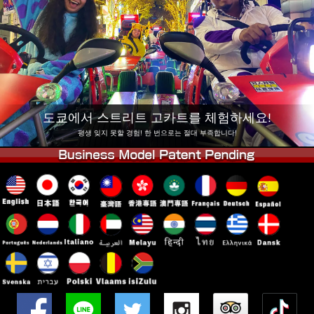
회사 정보
예약
지점 변경
도쿄 시나가와 #1
도쿄 아키하바라#1
도쿄 아키하바라#2
도쿄 시부야
도쿄 시부야 애넥스
도쿄 베이
도쿄에서 스트리트 고카트를 체험하세요!
도쿄 아사쿠사
오사카
평생 잊지 못할 경험! 한 번으로는 절대 부족합니다!
오키나와