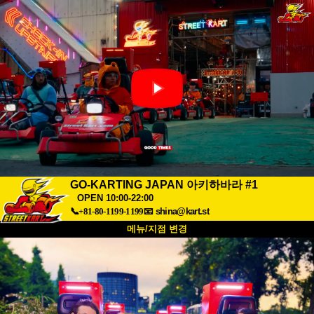
GO-KARTING JAPAN 아키하바라 #1
OPEN 10:00-22:00
📞+81-80-1199-1199
📧
shina@kart.st
메뉴/지점 변경
최상단
소개
사양
가격
접근성
고객 리뷰
자주 묻는 질문