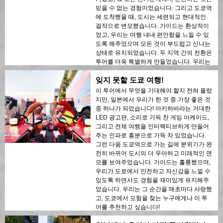
믿을 수 없는 경험이었습니다. 그리고 도쿄역
에 도착했을 때, 도시는 세련되고 현대적인
걸작으로 변모했습니다. 가이드는 환상적이
었고, 우리는 여행 내내 편안함을 느낄 수 있
도록 해주었으며 모든 것이 부드럽고 신나는
상태로 유지되었습니다. 두 지역 간의 전환은
투어를 더욱 특별하게 만들었습니다. 우리는
정말 멋진 시간을 보냈고, 도쿄를 독특한 방
잊지 못할 도쿄 여행!
식으로 보고 싶은 사람에게 이 경험을 추천합
니다!
이 투어에서 무엇을 기대해야 할지 전혀 몰랐
지만, 일본에서 우리가 한 것 중 가장 좋은 것
중 하나가 되었습니다! 아키하바라는 거대한
LED 광고판, 소리로 가득 찬 게임 아케이드,
그리고 전체 여행을 인터랙티브하게 만들어
주는 인파로 흥분으로 가득 차 있었습니다.
그런 다음 도쿄역으로 가는 길에 분위기가 완
전히 바뀌어 도시의 더 우아하고 미래적인 면
모를 보여주었습니다. 가이드는 훌륭했으며,
우리가 도로에서 안전하고 자신감을 느낄 수
있도록 하면서도 경험을 재미있게 유지해주
었습니다. 우리는 그 순간을 매초마다 사랑했
고, 도쿄에서 모험을 찾는 누구에게나 이 투
어를 추천하고 싶습니다!