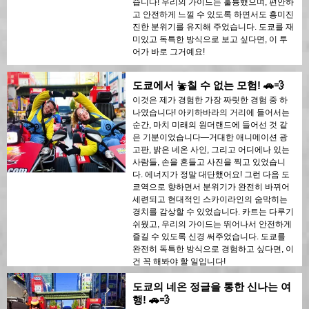
습니다! 우리의 가이드는 훌륭했으며, 편안하
고 안전하게 느낄 수 있도록 하면서도 흥미진
진한 분위기를 유지해 주었습니다. 도쿄를 재
미있고 독특한 방식으로 보고 싶다면, 이 투
어가 바로 그거예요!
도쿄에서 놓칠 수 없는 모험! 🚗💨
이것은 제가 경험한 가장 짜릿한 경험 중 하
나였습니다! 아키하바라의 거리에 들어서는
순간, 마치 미래의 원더랜드에 들어선 것 같
은 기분이었습니다—거대한 애니메이션 광
고판, 밝은 네온 사인, 그리고 어디에나 있는
사람들, 손을 흔들고 사진을 찍고 있었습니
다. 에너지가 정말 대단했어요! 그런 다음 도
쿄역으로 향하면서 분위기가 완전히 바뀌어
세련되고 현대적인 스카이라인의 숨막히는
경치를 감상할 수 있었습니다. 카트는 다루기
쉬웠고, 우리의 가이드는 뛰어나서 안전하게
즐길 수 있도록 신경 써주었습니다. 도쿄를
완전히 독특한 방식으로 경험하고 싶다면, 이
건 꼭 해봐야 할 일입니다!
도쿄의 네온 정글을 통한 신나는 여
행! 🚗💨