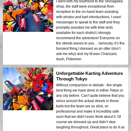
I went with my boyfriend to the Shinagawa
shop, the staff were exceptional from
reception to the on hand team assisting
with photos and kart introductions. I used
messenger to speak to the staff and they
promptly assisted me with time slots
available for each district.I strongly
recommend the adventure! Everyone on
the streets waves to you… seriously, it’s the
funniest thing.I dressed as an otter (don’t
ask me why) and my bf was Charizard,
duuh, Pokemon.
Unforgettable Karting Adventure
Through Tokyo
Without comparison or debate - the single
best thing we have done in either Tokyo or
any city before. Can’t quite believe that you
whizz around the actual streets in these
karts but the team are so slick, so
professional and make it incredibly safe
such that we didn’t even think about it. Of
course we dressed up and didn’t stop
laughing throughout. Great place to do it as