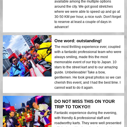
available among the multiple options
around the city. We got good stretches
where we were able to speed up and go at
30-50 KM per hour, a nice rush. Don't forget
to reserve at least a couple of days in
advance!
One word: outstanding!
The most thrilling experience ever, coupled
with a fantastic professional team who were
always smiling, made this the most
memorable event of our trip to Japan. 10
stars to the street kart and to our amazing
guide. Unbelievable! Take a bow,
gentlemen. He took great photos so we can
cherish this event, and I had the best time. I
cannot wait to do it again.
DO NOT MISS THIS ON YOUR
TRIP TO TOKYO!!
Fantastic experience during the evening,
with friendly & professional staff and
roadworthy karts. They were well presented