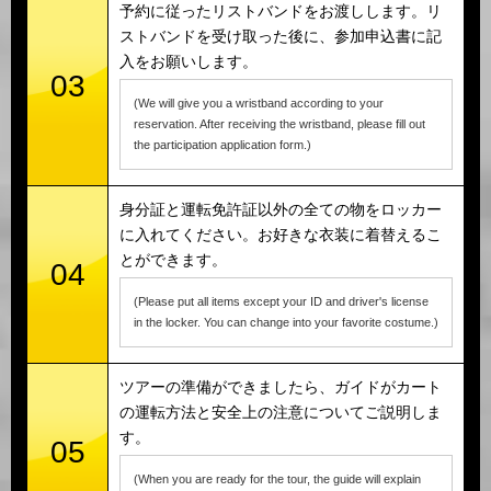
予約に従ったリストバンドをお渡しします。リ
ストバンドを受け取った後に、参加申込書に記
入をお願いします。
03
(We will give you a wristband according to your
reservation. After receiving the wristband, please fill out
the participation application form.)
身分証と運転免許証以外の全ての物をロッカー
に入れてください。お好きな衣装に着替えるこ
とができます。
04
(Please put all items except your ID and driver's license
in the locker. You can change into your favorite costume.)
ツアーの準備ができましたら、ガイドがカート
の運転方法と安全上の注意についてご説明しま
す。
05
(When you are ready for the tour, the guide will explain