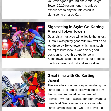
you cover good ground and circle Tokyo
Tower. 10/10 recommend this unique
experience to anyone interested in
sightseeing on a go Kart.
Sightseeing in Style: Go-Karting
Around Tokyo Towers
Guys It is a must you will enjoy to the fullest.
Our tour was pretty good with low traffic and
we drove by Tokyo tower which was such
an impressive view. It was a very good
decision to have this experience in
Shinagawa.I would also thank our guide so
much for being so kind and supportive.
Great time with Go-Karting
Japan!
There are lots of other companies doing the
same, but I decided to stick with these guys,
the original and most recommended
provider. My guide was super friendly and a
great host. We reserved on a last minute,
same day basis so this was the only circuit