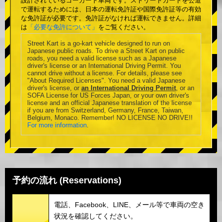
設計されているゴーカート車両です。ストリートカートを公道
で運転するためには、日本の運転免許証や国際免許証等の有効
な免許証が必要です。免許証がなければ運転できません。詳細
は
「必要な免許について」
をご覧ください。
Street Kart is a go-kart vehicle designed to run on
Japanese public roads. To drive a Street Kart on public
roads, you need a valid license such as a Japanese
driver's license or an International Driving Permit. You
cannot drive without a license. For details, please see
"About Required Licenses". You need a valid Japanese
driver's license, or
an International Driving Permit
, or an
SOFA License for US Forces Japan, or your own driver's
license and an official Japanese translation of the license
if you are from Switzerland, Germany, France, Taiwan,
Belgium, Monaco. Remember! NO LICENSE NO DRIVE!!
For more information
.
予約の流れ (Reservations)
電話、Facebook、LINE、メール等で車両の空き
状況を確認してください。