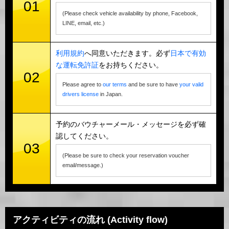
01
(Please check vehicle availability by phone, Facebook,
LINE, email, etc.)
利用規約
へ同意いただきます。必ず
日本で有効
な運転免許証
をお持ちください。
02
Please agree to
our terms
and be sure to have
your valid
drivers license
in Japan.
予約のバウチャーメール・メッセージを必ず確
認してください。
03
(Please be sure to check your reservation voucher
email/message.)
アクティビティの流れ (Activity flow)