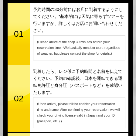
予約時間の30分前にはお店に到着するようにし
てください。*基本的には天気に寄らずツアーを
行いますが、詳しくはお店にお問い合わせくだ
さい。
01
(Please arrive at the shop 30 minutes before your
reservation time. *We basically conduct tours regardless
of weather, but please contact the shop for details.)
到着したら、レジ係に予約時間と名前を伝えて
ください。予約の確認後、日本を運転できる運
転免許証と身分証（パスポートなど）を確認い
たします。
02
(Upon arrival, please tell the cashier your reservation
time and name. After confirming your reservation, we will
check your driving license valid in Japan and your ID
(passport, etc.).)