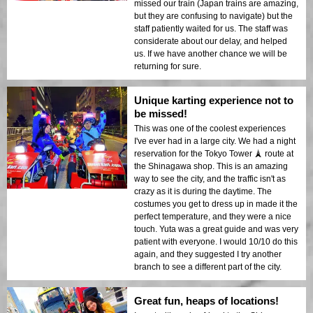
missed our train (Japan trains are amazing,
but they are confusing to navigate) but the
staff patiently waited for us. The staff was
considerate about our delay, and helped
us. If we have another chance we will be
returning for sure.
Unique karting experience not to
be missed!
This was one of the coolest experiences
I've ever had in a large city. We had a night
reservation for the Tokyo Tower 🗼 route at
the Shinagawa shop. This is an amazing
way to see the city, and the traffic isn't as
crazy as it is during the daytime. The
costumes you get to dress up in made it the
perfect temperature, and they were a nice
touch. Yuta was a great guide and was very
patient with everyone. I would 10/10 do this
again, and they suggested I try another
branch to see a different part of the city.
Great fun, heaps of locations!