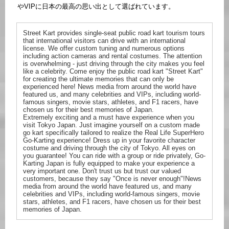
やVIPに日本の最高の思い出として選ばれています。
Street Kart provides single-seat public road kart tourism tours
that international visitors can drive with an international
license. We offer custom tuning and numerous options
including action cameras and rental costumes. The attention
is overwhelming - just driving through the city makes you feel
like a celebrity. Come enjoy the public road kart "Street Kart"
for creating the ultimate memories that can only be
experienced here! News media from around the world have
featured us, and many celebrities and VIPs, including world-
famous singers, movie stars, athletes, and F1 racers, have
chosen us for their best memories of Japan.
Extremely exciting and a must have experience when you
visit Tokyo Japan. Just imagine yourself on a custom made
go kart specifically tailored to realize the Real Life SuperHero
Go-Karting experience! Dress up in your favorite character
costume and driving through the city of Tokyo. All eyes on
you guarantee! You can ride with a group or ride privately, Go-
Karting Japan is fully equipped to make your experience a
very important one. Don't trust us but trust our valued
customers, because they say "Once is never enough"!News
media from around the world have featured us, and many
celebrities and VIPs, including world-famous singers, movie
stars, athletes, and F1 racers, have chosen us for their best
memories of Japan.