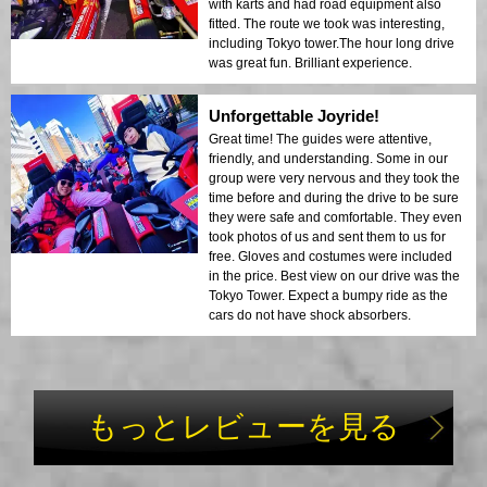
with karts and had road equipment also
fitted. The route we took was interesting,
including Tokyo tower.The hour long drive
was great fun. Brilliant experience.
Unforgettable Joyride!
Great time! The guides were attentive,
friendly, and understanding. Some in our
group were very nervous and they took the
time before and during the drive to be sure
they were safe and comfortable. They even
took photos of us and sent them to us for
free. Gloves and costumes were included
in the price. Best view on our drive was the
Tokyo Tower. Expect a bumpy ride as the
cars do not have shock absorbers.
もっとレビューを見る