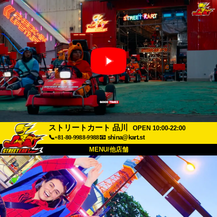
ストリートカート 品川
OPEN 10:00-22:00
📞+81-80-9988-9988
📧
shina@kart.st
MENU/他店舗
トップ
概要
車両
価格
アクセス
評価
FAQ