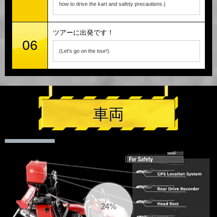
how to drive the kart and safety precautions.)
ツアーに出発です！
06
(Let's go on the tour!)
車両
25%