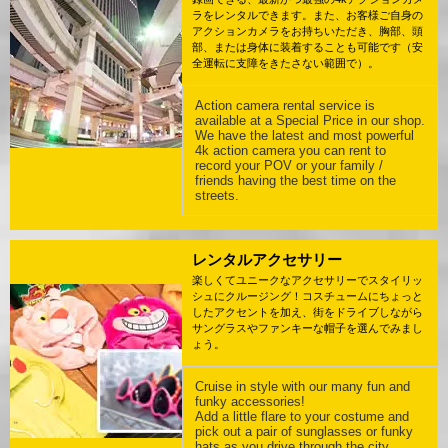
ラをレンタルできます。また、お客様ご自身の
アクションカメラをお持ちいただき、胸部、頭
部、または身体に装着することも可能です（安
全運転に支障をきたさない範囲で）。
Action camera rental service is
available at a Special Price in our shop.
We have the latest and most powerful
4k action camera you can rent to
record your POV or your family /
friends having the best time on the
streets.
レンタルアクセサリー
楽しくてユニークなアクセサリーでスタイリッ
シュにクルージング！コスチュームにちょっと
したアクセントを加え、街をドライブしながら
サングラスやファンキーな帽子を選んでみまし
ょう。
Cruise in style with our many fun and
funky accessories!
Add a little flare to your costume and
pick out a pair of sunglasses or funky
hats as you drive through the city.