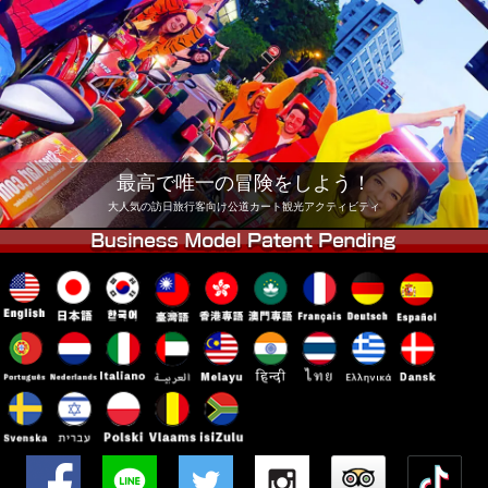
会社
予約
他店舗
東京 品川
東京 秋葉原 #1
東京 秋葉原 #2
東京 渋谷
東京 渋谷アネックス
東京ベイ
最高で唯一の冒険をしよう！
東京 浅草
大阪
大人気の訪日旅行客向け公道カート観光アクティビティ
沖縄