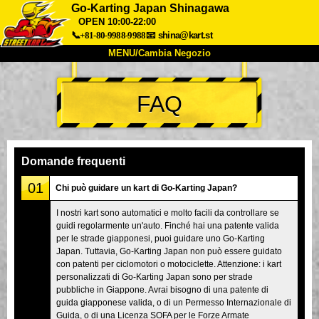
Go-Karting Japan Shinagawa
OPEN 10:00-22:00
📞+81-80-9988-9988
📧
shina@kart.st
MENU/Cambia Negozio
INIZIO
FAQ
Chi Siamo
Specifiche
Prezzo
Accesso
Recensioni
FAQ
Azienda
Prenotazioni
Domande frequenti
Cambia Negozio
01
Chi può guidare un kart di Go-Karting Japan?
Tokyo Shinagawa
Tokyo Akihabara#1
I nostri kart sono automatici e molto facili da controllare se
Tokyo Akihabara#2
Tokyo Shibuya
guidi regolarmente un'auto. Finché hai una patente valida
Tokyo Shibuya Annex
Tokyo Bay
per le strade giapponesi, puoi guidare uno Go-Karting
Japan. Tuttavia, Go-Karting Japan non può essere guidato
Tokyo Asakusa
Osaka
con patenti per ciclomotori o motociclette. Attenzione: i kart
personalizzati di Go-Karting Japan sono per strade
Okinawa
pubbliche in Giappone. Avrai bisogno di una patente di
guida giapponese valida, o di un Permesso Internazionale di
Guida, o di una Licenza SOFA per le Forze Armate