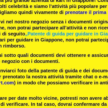
la
più grande azienda di kart
in Giappone! Con
lti celebrità
e siamo l'
attività più popolare
per 
igliamo quindi vivamente di
prenotare il prima 
ivi nel nostro negozio senza i documenti origina
e, non potrai partecipare all'attività e non rice
i di seguito
„Patente di guida per guidare in Gi
i per guidare in Giappone, non potrai partecipa
n rimborso.
ui sotto quali documenti devi ottenere e assicur
o negozio con i documenti.
inviarci foto della patente di guida e dei docum
 prenotato la nostra attività tramite chat o e-m
rt.com
) in modo che possiamo verificare in ant
are per date molto vicine, potresti non avere 
di verificare. In tal caso, dovrai confermare da