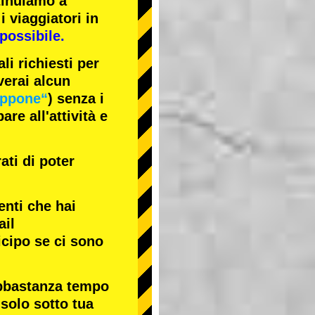
tinuiamo a
i viaggiatori in
possibile.
li richiesti per
verai alcun
appone“
) senza i
re all'attività e
ati di poter
enti che hai
ail
icipo se ci sono
abbastanza tempo
 solo sotto tua