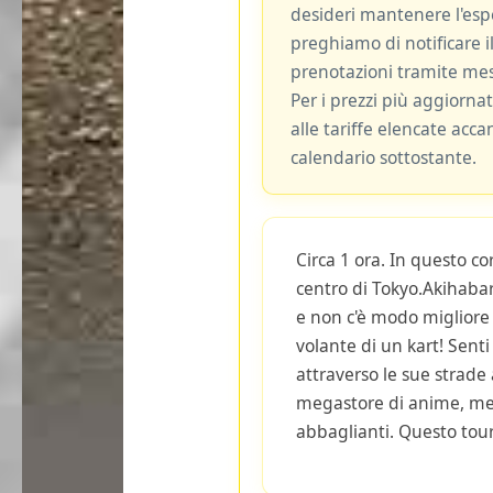
desideri mantenere l'espe
preghiamo di notificare il
prenotazioni tramite me
Per i prezzi più aggiornat
alle tariffe elencate acca
calendario sottostante.
Circa 1 ora. In questo co
centro di Tokyo.Akihabar
e non c'è modo migliore p
volante di un kart! Sent
attraverso le sue strade
megastore di anime, merc
abbaglianti. Questo tour