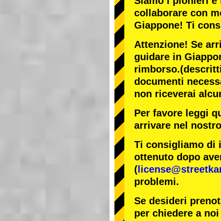
Siamo i
pionieri
e 
collaborare con
mo
Giappone! Ti cons
Attenzione! Se arr
guidare in Giappon
rimborso.
(descritt
documenti necessar
non riceverai alcu
Per favore leggi q
arrivare nel nostr
Ti consigliamo di 
ottenuto dopo aver
(
license@streetka
problemi.
Se desideri prenot
per chiedere a noi 