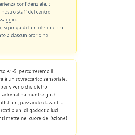
rienza confidenziale, ti
 nostro staff del centro
ssaggio.
i, si prega di fare riferimento
nto a ciascun orario nel
rso A1-S, percorreremo il
a è un sovraccarico sensoriale,
er viverlo che dietro il
i l'adrenalina mentre guidi
 affollate, passando davanti a
ati pieni di gadget e luci
 ti mette nel cuore dell'azione!