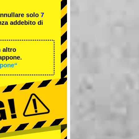
annullare solo
7
za addebito di
 altro
iappone.
ppone“