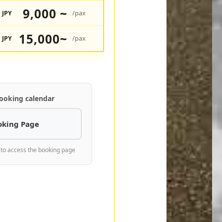
9,000 ~
JPY
/pax
15,000~
JPY
/pax
ooking calendar
oking Page
 to access the booking page