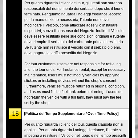
Per quanto riguarda i clienti del tour, gli utenti non saranno
responsabili del riempimento dei serbatoi dopo che il tour è
terminato. Per quanto riguarda i noleggi freelance, eccetto
per la manutenzione necessaria, l'utente non deve
modificare il Veicolo, come attaccare adesivi o installare
dispositivi, senza il consenso del Negozio. Inoltre, il Veicolo
deve essere restituito nelle sue condizioni originali e l'utente
deve riempire il serbatoio del carburante prima di restituirlo.
Se l'utente non restituisce il Veicolo con il serbatoio pieno,
deve pagare la tariffa prescritta dal Negozio.
For tour customers, users are not responsible for refueling
after the tour ends. For freelance rental, except for necessary
maintenance, users must not modify vehicles by applying
stickers or installing devices without the shop's consent.
Furthermore, vehicles must be returned in original condition,
and users must fill the fuel tank before returning. If users do
not return the vehicle with a full tank, they must pay the fee
set by the shop.
15
[Politica del Tempo Supplementare / Over Time Policy]
Per quanto riguarda i clienti del tour, questa clausola non si
applica. Per quanto riguarda i noleggi freelance, l'utente si
impegna a restituire il Veicolo nel luogo e nel tempo prescritti