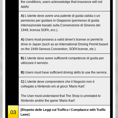
the conditions, users acknowledge that insurance will not
apply.
A)
L'utente deve avere una patente di guida valida o un
permesso per guidare in Giappone (permesso di guida
internazionale basato sulla Convenzione di Ginevra del
1949, licenza SOFA, ecc.).
A)
Users must possess a valid driver's license or permit to
drive in Japan (such as an International Driving Permit based
on the 1949 Geneva Convention, SOFA license, etc.).
B)
L'utente deve avere sufficienti competenze di guida per
utilizzare il servizio.
B)
Users must have sufficient driving skills to use the service.
C)
L'utente deve comprendere che il Negozio non è
collegato a Nintendo e/o al gioco 'Mario Kart'.
The User must understand that The Shop is unrelated to
Nintendo and/or the game 'Mario Kart'.
[Rispetto delle Leggi sul Traffico / Compliance with Traffic
03
Laws]