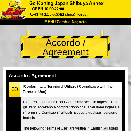
Go-Karting Japan Shibuya Annex
OPEN 10:00-22:00
📞+81-70-2222-6655
📧
shina@kart.st
MENU/Cambia Negozio
INIZIO
Accordo /
Chi Siamo
Specifiche
Prezzo
Agreement
Accesso
Recensioni
FAQ
Azienda
Prenotazioni
Cambia Negozio
Accordo / Agreement
Tokyo Shinagawa
Tokyo Akihabara#1
[Conformità ai Termini di Utilizzo / Compliance with the
00
Tokyo Akihabara#2
Tokyo Shibuya
Terms of Use]
Tokyo Shibuya Annex
Tokyo Bay
I seguenti "Termini e Condizioni" sono scritti in inglese. Tutti
gli utenti accettano e comprendono che la versione inglese è
Tokyo Asakusa
Osaka
i "Termini e Condizioni" ufficiali rispetto a qualsiasi versione
Okinawa
tradotta.
The following "Terms of Use" are written in English. All users