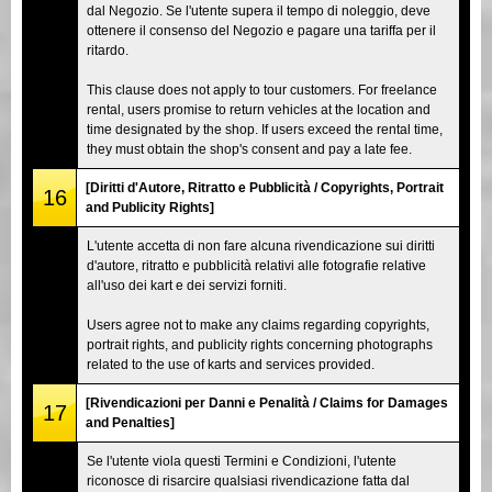
dal Negozio. Se l'utente supera il tempo di noleggio, deve
ottenere il consenso del Negozio e pagare una tariffa per il
ritardo.
This clause does not apply to tour customers. For freelance
rental, users promise to return vehicles at the location and
time designated by the shop. If users exceed the rental time,
they must obtain the shop's consent and pay a late fee.
[Diritti d'Autore, Ritratto e Pubblicità / Copyrights, Portrait
16
and Publicity Rights]
L'utente accetta di non fare alcuna rivendicazione sui diritti
d'autore, ritratto e pubblicità relativi alle fotografie relative
all'uso dei kart e dei servizi forniti.
Users agree not to make any claims regarding copyrights,
portrait rights, and publicity rights concerning photographs
related to the use of karts and services provided.
[Rivendicazioni per Danni e Penalità / Claims for Damages
17
and Penalties]
Se l'utente viola questi Termini e Condizioni, l'utente
riconosce di risarcire qualsiasi rivendicazione fatta dal