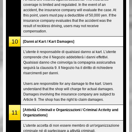
coverage is limited and regulated. In the event of an
accident, the insurance company will evaluate the case. At
this point, users must pay a deductible of 50,000 yen. If the
insurance company evaluates that the accident was the
result of reckless driving, users may not receive
compensation.
10
[Danni al Kart / Kart Damages]
L'utente è responsabile di qualsiasi danno ai kart. L'utente
comprende che il Negozio addebiterà i danni effettivi.
Qualsiasi danno che coinvolga la compagnia assicurativa
seguirà la clausola 9. Il Negozio ha il diritto di richiedere
risarcimenti per danni.
Users are responsible for any damage to the kart. Users
understand that the shop will charge for actual damages.
Damages involving the insurance company are subject to
Article 9. The shop has the right to claim damages.
[Attività Criminali e Organizzazioni / Criminal Activity and
11
Organizations]
L'utente accetta di non essere membro di un'organizzazione
criminale né di partecipare a attività criminali.