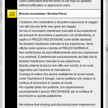
Users understand that the terms of use may be updated
without notification or approval to users.
22
[Prezzo recensione / Review Price]
Crediamo che condividere e discutere esperienze di viaggio
con altri sia una delle vere gioie del viaggio.
Se non è necessario mantenere riservata la tua esperienza
(se prevedi di raccontarla a qualcuno o di condividerla), si
applica il PREZZO RECENSIONE come tariffa standard.
Se desideri mantenere riservata la tua esperienza, viene
offerta come opzione e fornita al PREZZO NORMALE.
Non verifichiamo se parli effettivamente della tua esperienza
o la condividi. È determinato esclusivamente dal fatto che tu
desideri mantenere riservata la tua esperienza.
Questo sistema di prezzi non offre uno sconto; è un costo
aggiuntivo per l'opzione di riservatezza.
Si prega di notare che alcune piattaforme di social media,
come TripAdvisor e Google, hanno politiche che vietano la
scrittura di recensioni in cambio di sconti.
Per rispetto delle loro politiche, non applicheremo
assolutamente il prezzo RECENSIONE per la scrittura di
recensioni su queste piattaforme.
We believe that sharing and discussing travel experiences