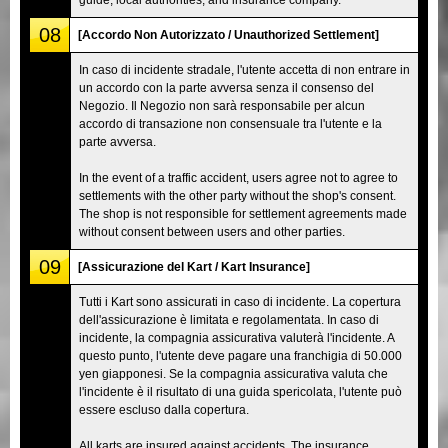
08
[Accordo Non Autorizzato / Unauthorized Settlement]
In caso di incidente stradale, l'utente accetta di non entrare in
un accordo con la parte avversa senza il consenso del
Negozio. Il Negozio non sarà responsabile per alcun
accordo di transazione non consensuale tra l'utente e la
parte avversa.
In the event of a traffic accident, users agree not to agree to
settlements with the other party without the shop's consent.
The shop is not responsible for settlement agreements made
without consent between users and other parties.
09
[Assicurazione del Kart / Kart Insurance]
Tutti i Kart sono assicurati in caso di incidente. La copertura
dell'assicurazione è limitata e regolamentata. In caso di
incidente, la compagnia assicurativa valuterà l'incidente. A
questo punto, l'utente deve pagare una franchigia di 50.000
yen giapponesi. Se la compagnia assicurativa valuta che
l'incidente è il risultato di una guida spericolata, l'utente può
essere escluso dalla copertura.
All karts are insured against accidents. The insurance