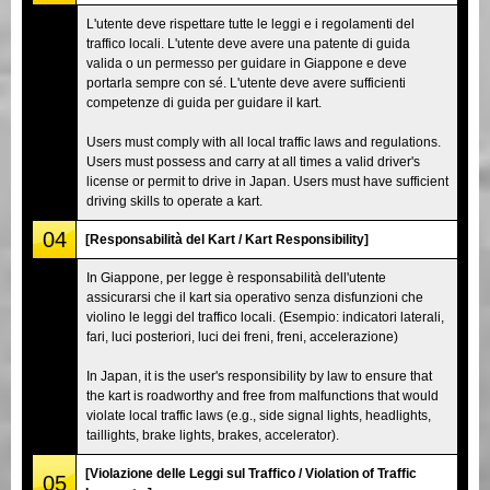
L'utente deve rispettare tutte le leggi e i regolamenti del
traffico locali. L'utente deve avere una patente di guida
valida o un permesso per guidare in Giappone e deve
portarla sempre con sé. L'utente deve avere sufficienti
competenze di guida per guidare il kart.
Users must comply with all local traffic laws and regulations.
Users must possess and carry at all times a valid driver's
license or permit to drive in Japan. Users must have sufficient
driving skills to operate a kart.
04
[Responsabilità del Kart / Kart Responsibility]
In Giappone, per legge è responsabilità dell'utente
assicurarsi che il kart sia operativo senza disfunzioni che
violino le leggi del traffico locali. (Esempio: indicatori laterali,
fari, luci posteriori, luci dei freni, freni, accelerazione)
In Japan, it is the user's responsibility by law to ensure that
the kart is roadworthy and free from malfunctions that would
violate local traffic laws (e.g., side signal lights, headlights,
taillights, brake lights, brakes, accelerator).
[Violazione delle Leggi sul Traffico / Violation of Traffic
05