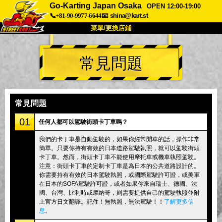
Go-Karting Japan Osaka
OPEN 12:00-19:00
📞+81-90-9977-6644
📧
shina@kart.st
菜單/更換店鋪
首頁
常見問題
關於
規格
價格
交通方式
顧客聲音
常見問題
公司
預訂
常見問題
更換店鋪
01
任何人都可以駕駛街頭卡丁車嗎？
東京 品川 #1
東京 秋葉原 #1
我們的卡丁車是自動駕駛的，如果你經常開車的話，操作非常
簡單。只要你持有有效的日本道路駕駛執照，就可以駕駛街頭
東京 秋葉原 #2
東京 澀谷
卡丁車。然而，街頭卡丁車不能使用摩托車或機車執照駕駛。
東京 澀谷附店
東京灣
注意：街頭卡丁車的定制卡丁車是為日本的公共道路設計的。
你需要持有有效的日本駕駛執照，或國際駕駛許可證，或美軍
東京 淺草
大阪
在日本的SOFA駕駛許可證，或者如果你來自瑞士、德國、法
國、台灣、比利時或摩納哥，則需要提供自己的駕駛執照並附
沖繩
上官方日文翻譯。記住！無執照，無法駕駛！！
了解更多信
息
。