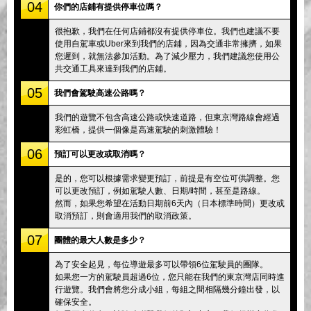
04
你們的店鋪有提供停車位嗎？
很抱歉，我們在任何店鋪都沒有提供停車位。我們也建議不要
使用自駕車或Uber來到我們的店鋪，因為交通非常擁擠，如果
您遲到，就無法參加活動。為了減少壓力，我們建議您使用公
共交通工具來達到我們的店鋪。
05
我們會駕駛高速公路嗎？
我們的遊覽不包含高速公路或快速道路，但東京灣路線會經過
彩虹橋，提供一個像是高速駕駛的刺激體驗！
06
預訂可以更改或取消嗎？
是的，您可以根據需求變更預訂，前提是有空位可供調整。您
可以更改預訂，例如駕駛人數、日期/時間，甚至是路線。
然而，如果您希望在活動日期前6天內（日本標準時間）更改或
取消預訂，則會適用我們的取消政策。
07
團體的最大人數是多少？
為了安全起見，每位導遊最多可以帶領6位駕駛員的團隊。
如果您一方的駕駛員超過6位，您只能在我們的東京灣店同時進
行遊覽。我們會將您分成小組，每組之間相隔幾分鐘出發，以
確保安全。