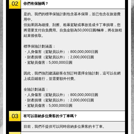
02
你們有保險嗎？
是的。我們的標準保險計劃包含基本保障，並已包含在旅遊費
用中。
但如果因為碰撞、刮擦、粗暴駕駛或事故造成卡丁車損壞，您
將需要支付自負費用。自負金額為50,000日圓/輛車，將在旅程
結束後收取。
標準保險計劃涵蓋：
・人身傷害（駕駛員以外）：800,000,000日圓
・財產損壞（駕駛員以外）：2,000,000日圓
・駕駛員傷害：5,000,000日圓
因此，我們強烈建議顧客在預訂時選擇全險計劃，這可以在網
上或店鋪進行，並需要額外付費。
全險計劃涵蓋：
・人身傷害（駕駛員以外）：800,000,000日圓
・財產損壞（駕駛員以外）：2,000,000日圓
・駕駛員傷害：5,000,000日圓
03
有可以容納多位乘客的卡丁車嗎？
目前，我們不提供可以同時容納多位乘客的卡丁車。