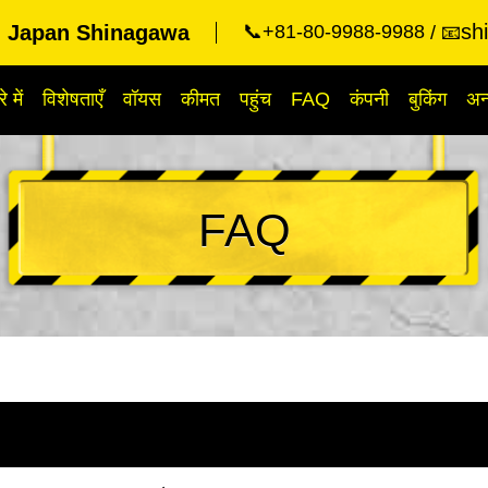
sh
g Japan Shinagawa
📞+81-80-9988-9988
📧
े में
विशेषताएँ
वॉयस
कीमत
पहुंच
FAQ
कंपनी
बुकिंग
अन्
FAQ