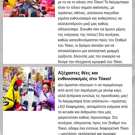
συνδυάσουμε περιπέτεια και sightseeing,
με το να το κάνεις στο Τόκιο! Το Ακίχαμπαρα
και θα το κάναμε ξανά με μια καρδιά!
ήταν το τέλειο σημείο εκκίνησης, με
τεράστιες οθόνες, ατελείωτα παιχνίδια
γεμάτα ενθουσιασμό και ανθρώπους να
αλληλεπιδρούν μαζί μας καθώς
οδηγούσαμε. Ένιωθα σαν να ήμουν μέρος
της ενέργειας της πόλης! Στη συνέχεια,
καθώς κατευθυνόμασταν προς τον Σταθμό
του Τόκιο, οι δρόμοι άνοιξαν για να
αποκαλύψουν μια εκπληκτική γραμμή
ορίζοντα, δίνοντάς μας την ευκαιρία να
δούμε την σύγχρονη ομορφιά του Τόκιο.
Ολόκληρη η εμπειρία ήταν διασκεδαστική,
Αξέχαστες θέες και
ασφαλής και τέλεια συγχρονισμένη. Ο
οδηγός μας φρόντισε να εκμεταλλευτούμε
ενθουσιασμός στο Τόκιο!
στο έπακρο κάθε στιγμή. Θα το κάναμε ξανά
Δεν ήμασταν σίγουροι τι να περιμένουμε
σε δευτερόλεπτα!
από αυτή την περιήγηση με γκολφ καρτ,
αλλά ξεπέρασε εντελώς τις προσδοκίες μας!
Το Ακίχαμπαρα ήταν απίστευτο—τεράστιες
LED διαφημίσεις, ασταμάτητη ενέργεια από
τα arcade και άνθρωποι που μας
χαιρετούσαν καθώς περνούσαμε. Στη
συνέχεια, οδηγώντας προς τον Σταθμό του
Τόκιο, είδαμε ένα εντελώς διαφορετικό Τόκιο
—μοντέρνο, εκπληκτικό και όμορφα