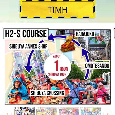
ΤΙΜΗ
<
>