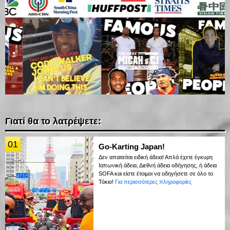
Γιατί θα το λατρέψετε:
01
Go-Karting Japan!
Δεν απαιτείται ειδική άδεια! Απλά έχετε έγκυρη
Ιαπωνική άδεια, Διεθνή άδεια οδήγησης, ή άδεια
SOFA και είστε έτοιμοι να οδηγήσετε σε όλο το
Τόκιο!
Για περισσότερες πληροφορίες