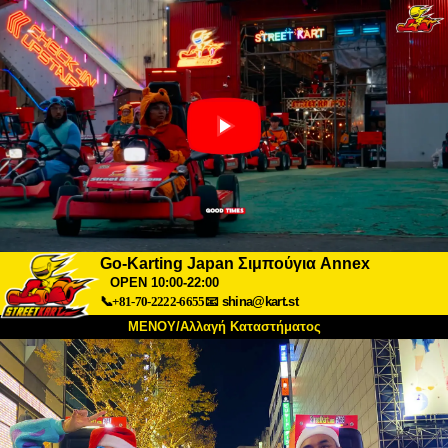
Go-Karting Japan Σιμπούγια Annex
OPEN 10:00-22:00
📞+81-70-2222-6655
📧
shina@kart.st
ΜΕΝΟΥ/Αλλαγή Καταστήματος
ΚΥΡΙΩΣ
Σχετικά
Προδιαγραφές
Τιμές
Πρόσβαση
Αναφορές
Συχνές Ερωτήσεις