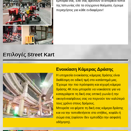
εμπειρία σας. Είτε σας αρέσουν οι ιστορικοί τόποι
της Ιαπωνίας είτε τα σύγχρονα θαύματα, έχουμε
περιηγήσεις για κάθε ενδιαφέρον!
Επιλογές Street Kart
Ενοικίαση Κάμερας Δράσης
Η υπηρεσία ενοικίασης κάμερας δράσης είναι
διαθέσιμη σε ειδική τιμή στο κατάστημά μας.
Έχουμε την πιο πρόσφατη και ισχυρή κάμερα
δράσης 4K που μπορείτε να νοικιάσετε για να
καταγράψετε τη δική σας οπτική γωνία ή την
οικογένεια/φίλους σας να περνούν τον καλύτερό
τους χρόνο στους δρόμους.
Μπορείτε να φέρετε τη δική σας κάμερα δράσης
και να την τοποθετήσετε στο στήθος, κεφάλι ή
σώμα σας (εφόσον δεν εμποδίζει την ασφαλή
οδήγηση).