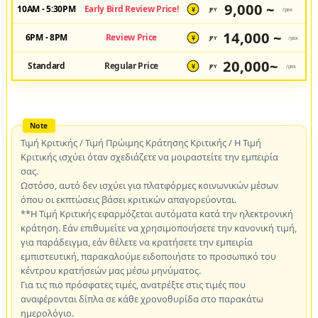
9,000 ~
10AM - 5:30PM
Early Bird Review Price!
JPY
/pax
¥
14,000 ~
6PM - 8PM
Review Price
JPY
/pax
¥
20,000~
Standard
Regular Price
JPY
/pax
¥
Τιμή Κριτικής / Τιμή Πρώιμης Κράτησης Κριτικής / Η Τιμή
Κριτικής ισχύει όταν σχεδιάζετε να μοιραστείτε την εμπειρία
σας.
Ωστόσο, αυτό δεν ισχύει για πλατφόρμες κοινωνικών μέσων
όπου οι εκπτώσεις βάσει κριτικών απαγορεύονται.
**Η Τιμή Κριτικής εφαρμόζεται αυτόματα κατά την ηλεκτρονική
κράτηση. Εάν επιθυμείτε να χρησιμοποιήσετε την κανονική τιμή,
για παράδειγμα, εάν θέλετε να κρατήσετε την εμπειρία
εμπιστευτική, παρακαλούμε ειδοποιήστε το προσωπικό του
κέντρου κρατήσεών μας μέσω μηνύματος.
Για τις πιο πρόσφατες τιμές, ανατρέξτε στις τιμές που
αναφέρονται δίπλα σε κάθε χρονοθυρίδα στο παρακάτω
ημερολόγιο.