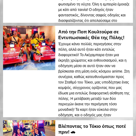
φωτισμένο τη νύχτα. Όλη η εμπειρία έμοιαζε
με κάτι από ταινία! Ο οδηγός ήταν
φανταστικός, δίνοντας σαφείς οδηγίες και
διασφαλίζοντας ότι απολαύσαμε στο
έπακρο τη βόλτα. Αν θέλετε να δείτε το Τόκιο
Από την Ποπ Κουλτούρα σε
με έναν τρόπο που δεν φανταζόσασταν
ποτέ, αυτή είναι η περιήγηση για εσάς!
Εντυπωσιακές Θέα της Πόλης!
Έχουμε κάνει πολλές περιηγήσεις στην
πόλη, αλλά αυτό ήταν κάτι εντελώς
διαφορετικό! Το Ακίχαμπαρα ήταν μια
έκρηξη χρώματος και ενθουσιασμού, και η
οδήγηση μέσα σε αυτό ήταν σαν να
βρίσκεσαι στη μέση ενός κόσμου anime. Στη
συνέχεια, καθώς κατευθυνόμασταν προς
τον Σταθμό του Τόκιο, μας υποδέχτηκε ένας
κομψός, σύγχρονος ορίζοντας που μας
έδωσε μια εντελώς διαφορετική αίσθηση της
πόλης. Η μετάβαση μεταξύ των δύο
περιοχών έκανε την περιήγηση τόσο
μοναδική! Τα καρτ ήταν εύκολα στην
οδήγηση, και ο οδηγός μας ήταν
επαγγελματίας και διασκεδαστικός. Αν
Βλέποντας το Τόκιο όπως ποτέ
θέλετε μια εμπειρία sightseeing όπως καμία
άλλη, αυτό είναι!
πριν! 🚗