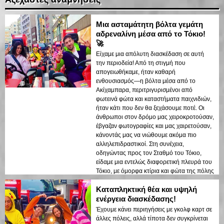
Μια ασταμάτητη βόλτα γεμάτη
αδρεναλίνη μέσα από το Τόκιο!
🚀
Είχαμε μια απόλυτη διασκέδαση σε αυτή
την περιοδεία! Από τη στιγμή που
απογειωθήκαμε, ήταν καθαρή
ενθουσιασμός—η βόλτα μέσα από το
Ακίχαμπαρα, περιτριγυρισμένοι από
φωτεινά φώτα και καταστήματα παιχνιδιών,
ήταν κάτι που δεν θα ξεχάσουμε ποτέ. Οι
άνθρωποι στον δρόμο μας χειροκροτούσαν,
έβγαζαν φωτογραφίες και μας χαιρετούσαν,
κάνοντάς μας να νιώθουμε ακόμα πιο
αλληλεπιδραστικοί. Στη συνέχεια,
οδηγώντας προς τον Σταθμό του Τόκιο,
είδαμε μια εντελώς διαφορετική πλευρά του
Τόκιο, με όμορφα κτίρια και φώτα της πόλης
να αντανακλούν στους γυάλινους πύργους.
Καταπληκτική θέα και υψηλή
Τα καρτ ήταν άνετα και εύκολα στη χειρισμό,
και ο οδηγός διατηρούσε τα πάντα
ενέργεια διασκέδασης!
διασκεδαστικά ενώ διασφάλιζε την ασφάλειά
Έχουμε κάνει περιηγήσεις με γκολφ καρτ σε
μας. Αυτή ήταν η τέλεια τρόπος για να
άλλες πόλεις, αλλά τίποτα δεν συγκρίνεται