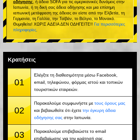
οδήγησης
, ή άδεια SOFA για τις αμερικανικές δυνάμεις στην
Ιαπωνία, ή τη δική σας άδεια οδήγησης και μια επίσημη
ιαπωνική μετάφραση της άδειας αν είστε από την Ελβετία, τη
Γερμανία, τη Γαλλία, την Ταϊβάν, το Βέλγιο, το Μονακό.
Θυμηθείτε! ΧΩΡΙΣ ΑΔΕΙΑ ΔΕΝ ΟΔΗΓΕΙΤΕ!!
Για περισσότερες
πληροφορίες
.
Κρατήσεις
Ελέγξτε τη διαθεσιμότητα μέσω Facebook,
01
email, τηλεφώνου, φόρμας ιστού και τοπικών
τουριστικών εταιρειών.
Παρακαλούμε συμφωνήστε με
τους όρους μας
02
και βεβαιωθείτε ότι έχετε
την έγκυρη άδεια
οδήγησης σας
στην Ιαπωνία.
Παρακαλούμε επιβεβαιώστε το email
03
επιβεβαίωσης για την κράτησή σας.