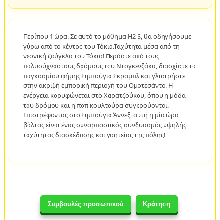
Περίπου 1 ώρα. Σε αυτό το μάθημα H2-S, θα οδηγήσουμε
γύρω από το κέντρο του Τόκιο.Ταχύτητα μέσα από τη
νεονική ζούγκλα του Τόκιο! Περάστε από τους
πολυσύχναστους δρόμους του Ντογκενζάκα, διασχίστε το
παγκοσμίου φήμης Σιμπούγια Σκραμπλ και γλιστρήστε
στην ακριβή εμπορική περιοχή του Ομοτεσάντο. Η
ενέργεια κορυφώνεται στο Χαρατζούκου, όπου η μόδα
του δρόμου και η ποπ κουλτούρα συγκρούονται.
Επιστρέφοντας στο Σιμπούγια Άννεξ, αυτή η μία ώρα
βόλτας είναι ένας συναρπαστικός συνδυασμός υψηλής
ταχύτητας διασκέδασης και γοητείας της πόλης!
Συμβουλές προσωπικού
Κράτηση