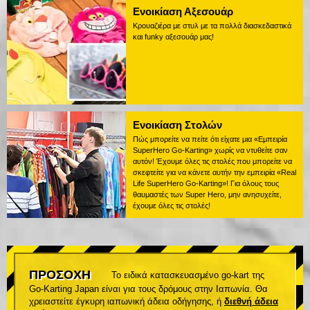
Ενοικίαση Αξεσουάρ
Κρουαζιέρα με στυλ με τα πολλά διασκεδαστικά
και funky αξεσουάρ μας!
Ενοικίαση Στολών
Πώς μπορείτε να πείτε ότι είχατε μια «Εμπειρία
SuperHero Go-Karting» χωρίς να ντυθείτε σαν
αυτόν! Έχουμε όλες τις στολές που μπορείτε να
σκεφτείτε για να κάνετε αυτήν την εμπειρία «Real
Life SuperHero Go-Karting»! Για όλους τους
θαυμαστές των Super Hero, μην ανησυχείτε,
έχουμε όλες τις στολές!
ΠΡΟΣΟΧΗ
Το ειδικά κατασκευασμένο go-kart της
Go-Karting Japan είναι για τους δρόμους στην Ιαπωνία. Θα
χρειαστείτε έγκυρη ιαπωνική άδεια οδήγησης, ή
διεθνή άδεια