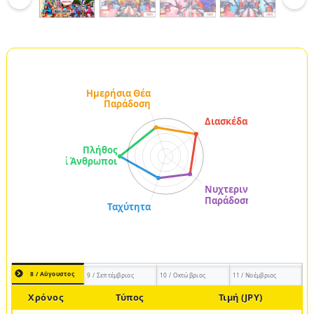
8 / Αύγουστος
9 / Σεπτέμβριος
10 / Οκτώβριος
11 / Νοέμβριος
Χρόνος
Τύπος
Τιμή (JPY)