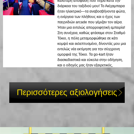
καλύτερη απόφαση που πήρα κατά την
διάρκεια του ταξιδιού μου! Το Ακίχαμπαρα
ήταν ηλεκτρικό—τα αναβοσβήνοντα φώτα,
η ενέργεια των πλήθους και ο ήχος των
παιχνιδιών arcade που γέμιζαν τον αέρα.
Ήταν μια εντελώς απορροφητική εμπειρία!
Στη συνέχεια, καθώς φτάσαμε στον Σταθμό
Τόκιο, η πόλη μεταμορφώθηκε σε κάτι
κομψό και εκλεπτυσμένο, δίνοντάς μου μια
εντελώς νέα εκτίμηση για την σύγχρονη
ομορφιά της Τόκιο. Τα go-kart ήταν
διασκεδαστικά και εύκολα στην οδήγηση,
και ο οδηγός μας ήταν εξαιρετικός,
φροντίζοντας να εκμεταλλευτούμε στο
έπακρο κάθε στιγμή. Αυτό ήταν αναμφίβολα
ένα από τα καλύτερα σημεία της παραμονής
μου στην Ιαπωνία!
Περισσότερες αξιολογήσεις