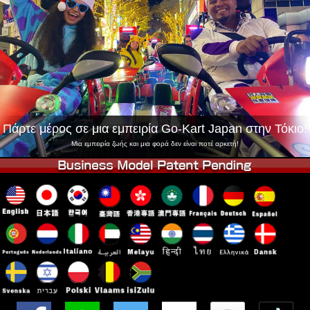
Εταιρεία
Κράτηση
Αλλαγή Καταστήματος
Τόκιο Σινάγαουα #1
Τόκιο Ακίχαμπαρα #1
Τόκιο Ακίχαμπαρα #2
Τόκιο Σιμπούγια
Τόκιο Σιμπούγια Annex
Τόκιο Κόλπος
Τόκιο Ασακούσα
Οσάκα
Πάρτε μέρος σε μια εμπειρία Go-Kart Japan στην Τόκιο!
Οκινάουα
Μια εμπειρία ζωής και μια φορά δεν είναι ποτέ αρκετή!