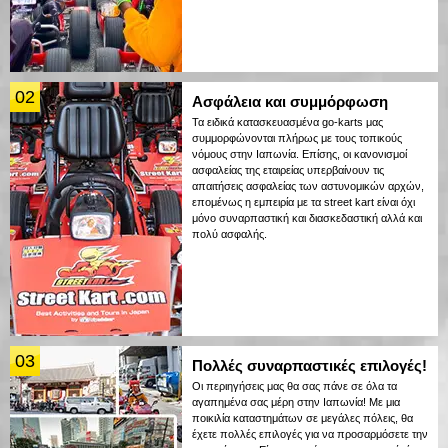
02
Ασφάλεια και συμμόρφωση
Τα ειδικά κατασκευασμένα go-karts μας
συμμορφώνονται πλήρως με τους τοπικούς
νόμους στην Ιαπωνία. Επίσης, οι κανονισμοί
ασφαλείας της εταιρείας υπερβαίνουν τις
απαιτήσεις ασφαλείας των αστυνομικών αρχών,
επομένως η εμπειρία με τα street kart είναι όχι
μόνο συναρπαστική και διασκεδαστική αλλά και
πολύ ασφαλής.
03
Πολλές συναρπαστικές επιλογές!
Οι περιηγήσεις μας θα σας πάνε σε όλα τα
αγαπημένα σας μέρη στην Ιαπωνία! Με μια
ποικιλία καταστημάτων σε μεγάλες πόλεις, θα
έχετε πολλές επιλογές για να προσαρμόσετε την