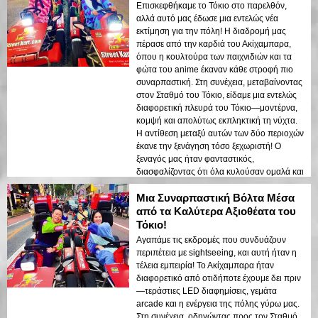
Επισκεφθήκαμε το Τόκιο στο παρελθόν,
αλλά αυτό μας έδωσε μια εντελώς νέα
εκτίμηση για την πόλη! Η διαδρομή μας
πέρασε από την καρδιά του Ακίχαμπαρα,
όπου η κουλτούρα των παιχνιδιών και τα
φώτα του anime έκαναν κάθε στροφή πιο
συναρπαστική. Στη συνέχεια, μεταβαίνοντας
στον Σταθμό του Τόκιο, είδαμε μια εντελώς
διαφορετική πλευρά του Τόκιο—μοντέρνα,
κομψή και απολύτως εκπληκτική τη νύχτα.
Η αντίθεση μεταξύ αυτών των δύο περιοχών
έκανε την ξενάγηση τόσο ξεχωριστή! Ο
ξεναγός μας ήταν φανταστικός,
διασφαλίζοντας ότι όλα κυλούσαν ομαλά και
κρατώντας την ενέργεια ψηλά. Αυτή είναι
Μια Συναρπαστική Βόλτα Μέσα
μία από τις καλύτερες ξεναγήσεις που
έχουμε κάνει ποτέ!
από τα Καλύτερα Αξιοθέατα του
Τόκιο!
Αγαπάμε τις εκδρομές που συνδυάζουν
περιπέτεια με sightseeing, και αυτή ήταν η
τέλεια εμπειρία! Το Ακίχαμπαρα ήταν
διαφορετικό από οτιδήποτε έχουμε δει πριν
—τεράστιες LED διαφημίσεις, γεμάτα
arcade και η ενέργεια της πόλης γύρω μας.
Στη συνέχεια, οδηγώντας προς τον Σταθμό