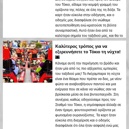
του Τόκιο, είδαμε την κομψή γραμμή του
ορίζοντα της πόλης σε όλη της τη δόξα. Τα
καρτ ήταν εύκολα στην οδήγηση, και ο
οδηγός μας διασφάλισε ότι νιώθαμε
αυτοπεποίθηση ενώ κρατούσε τη βόλτα
συναρπαστική. Αυτό ήταν ένα από τα
καλύτερα σημεία του ταξιδιού μας, και θα το
προτείναμε σε οποιονδήποτε!
Καλύτερος τρόπος για να
εξερευνήσετε το Τόκιο τη νύχτα!
🌆
Κάναμε αυτή την περιήγηση το βράδυ και
ήταν μία από τις πιο αξέχαστες εμπειρίες
του ταξιδιού μας! Το Ακίχαμπαρα τη νύχτα
είναι ένα θέαμα που πρέπει να δεις, με νέον
φώτα να αναβοσβήνουν παντού και μια
ενέργεια που σε κάνει να νιώθεις σαν να
βρίσκεσαι μέσα σε ένα βιντεοπαιχνίδι. Στη
συνέχεια, καθώς οδηγούσαμε προς τον
Σταθμό του Τόκιο, η ατμόσφαιρα άλλαξε σε
έναν ήρεμο, φουτουριστικό ορίζοντα με
φωτισμένα ουρανοξύστες. Τα καρτ ήταν
εύκολα στη διαχείριση και ο οδηγός
διασφάλισε ότι όλα ήταν ασφαλή ενώ μας