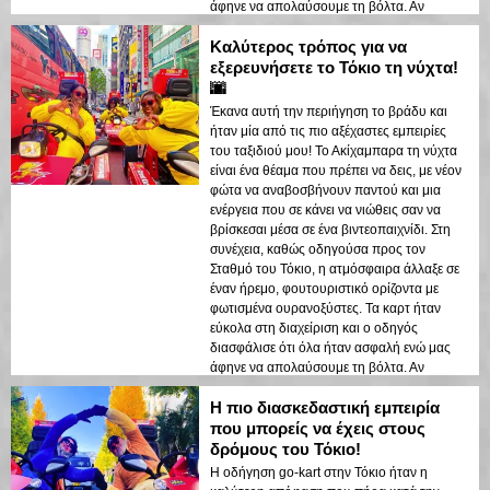
άφηνε να απολαύσουμε τη βόλτα. Αν
βρίσκεστε στο Τόκιο, αυτό είναι απόλυτη
Καλύτερος τρόπος για να
προτεραιότητα!
εξερευνήσετε το Τόκιο τη νύχτα!
🌆
Έκανα αυτή την περιήγηση το βράδυ και
ήταν μία από τις πιο αξέχαστες εμπειρίες
του ταξιδιού μου! Το Ακίχαμπαρα τη νύχτα
είναι ένα θέαμα που πρέπει να δεις, με νέον
φώτα να αναβοσβήνουν παντού και μια
ενέργεια που σε κάνει να νιώθεις σαν να
βρίσκεσαι μέσα σε ένα βιντεοπαιχνίδι. Στη
συνέχεια, καθώς οδηγούσα προς τον
Σταθμό του Τόκιο, η ατμόσφαιρα άλλαξε σε
έναν ήρεμο, φουτουριστικό ορίζοντα με
φωτισμένα ουρανοξύστες. Τα καρτ ήταν
εύκολα στη διαχείριση και ο οδηγός
διασφάλισε ότι όλα ήταν ασφαλή ενώ μας
άφηνε να απολαύσουμε τη βόλτα. Αν
βρίσκεστε στο Τόκιο, αυτό είναι απόλυτη
Η πιο διασκεδαστική εμπειρία
προτεραιότητα!
που μπορείς να έχεις στους
δρόμους του Τόκιο!
Η οδήγηση go-kart στην Τόκιο ήταν η