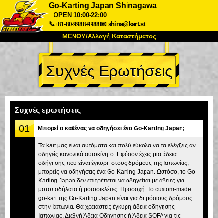
Go-Karting Japan Shinagawa
OPEN 10:00-22:00
📞+81-80-9988-9988
📧
shina@kart.st
ΜΕΝΟΥ/Αλλαγή Καταστήματος
ΚΥΡΙΩΣ
Συχνές Ερωτήσεις
Σχετικά
Προδιαγραφές
Τιμές
Πρόσβαση
Αναφορές
Συχνές Ερωτήσεις
Εταιρεία
Κράτηση
Συχνές ερωτήσεις
Αλλαγή Καταστήματος
01
Μπορεί ο καθένας να οδηγήσει ένα Go-Karting Japan;
Τόκιο Σινάγαουα #1
Τόκιο Ακίχαμπαρα #1
Τα kart μας είναι αυτόματα και πολύ εύκολα να τα ελέγξεις αν
Τόκιο Ακίχαμπαρα #2
Τόκιο Σιμπούγια
οδηγείς κανονικά αυτοκίνητο. Εφόσον έχεις μια άδεια
Τόκιο Σιμπούγια Annex
Τόκιο Κόλπος
οδήγησης που είναι έγκυρη στους δρόμους της Ιαπωνίας,
μπορείς να οδηγήσεις ένα Go-Karting Japan. Ωστόσο, το Go-
Τόκιο Ασακούσα
Οσάκα
Karting Japan δεν επιτρέπεται να οδηγείται με άδειες για
μοτοποδήλατα ή μοτοσικλέτες. Προσοχή: Το custom-made
Οκινάουα
go-kart της Go-Karting Japan είναι για δημόσιους δρόμους
στην Ιαπωνία. Θα χρειαστείς έγκυρη άδεια οδήγησης
Ιαπωνίας, Διεθνή Άδεια Οδήγησης ή Άδεια SOFA για τις