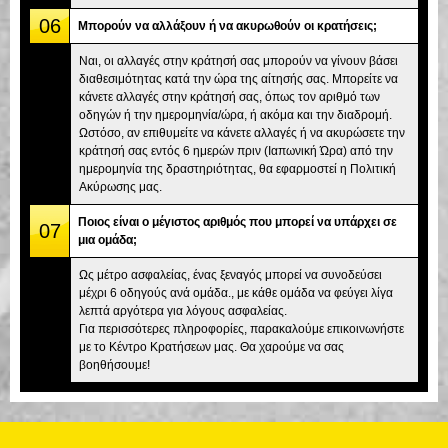
06
Μπορούν να αλλάξουν ή να ακυρωθούν οι κρατήσεις;
Ναι, οι αλλαγές στην κράτησή σας μπορούν να γίνουν βάσει
διαθεσιμότητας κατά την ώρα της αίτησής σας. Μπορείτε να
κάνετε αλλαγές στην κράτησή σας, όπως τον αριθμό των
οδηγών ή την ημερομηνία/ώρα, ή ακόμα και την διαδρομή.
Ωστόσο, αν επιθυμείτε να κάνετε αλλαγές ή να ακυρώσετε την
κράτησή σας εντός 6 ημερών πριν (Ιαπωνική Ώρα) από την
ημερομηνία της δραστηριότητας, θα εφαρμοστεί η Πολιτική
Ακύρωσης μας.
Ποιος είναι ο μέγιστος αριθμός που μπορεί να υπάρχει σε
07
μια ομάδα;
Ως μέτρο ασφαλείας, ένας ξεναγός μπορεί να συνοδεύσει
μέχρι 6 οδηγούς ανά ομάδα., με κάθε ομάδα να φεύγει λίγα
λεπτά αργότερα για λόγους ασφαλείας.
Για περισσότερες πληροφορίες, παρακαλούμε επικοινωνήστε
με το Κέντρο Κρατήσεων μας. Θα χαρούμε να σας
βοηθήσουμε!