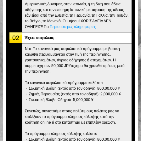
Αμερικανικές Δυνάμεις στην Ιαπωνία, ή τη δική σου άδεια
οδήγησης και την επίσημη Ιαπωνική μετάφραση της άδειας
εάν είσαι από την Ελβετία, τη Γερμανία, τη Γαλλία, την Ταϊβάν,
το Βέλγιο, το Μονακό. Θυμήσου! ΧΩΡΙΣ ΑΔΕΙΑ ΔΕΝ
ΟΔΗΓΕΙΣ!! Για
Περισσότερες πληροφορίες
.
02
Έχετε ασφάλεια;
Ναι. Το κανονικό μας ασφαλιστικό πρόγραμμα με βασική
κάλυψη περιλαμβάνεται στην τιμή της περιήγησης,,
γρατσουνισμάτων, άγριας οδήγησης ή ατυχημάτων. Η
συμμετοχή των 50,000 JPY/όχημα θα χρεωθεί αμέσως μετά
την περιήγηση.
Το κανονικό ασφαλιστικό πρόγραμμα καλύπτει:
・Σωματική Βλάβη (εκτός από τον οδηγό): 800,00,000 ¥
・Ζημιές Περιουσίας (εκτός από τον οδηγό): 2,000,000 ¥
・Σωματική Βλάβη Οδηγού: 5,000,000 ¥
Συνεπώς, συνιστούμε στους πολύτιμους πελάτες μας να
επιλέξουν το πρόγραμμα πλήρους κάλυψης κατά την
κράτηση online ή στο κατάστημα με επιπλέον χρέωση.
Το πρόγραμμα πλήρους κάλυψης καλύπτει:
・Σωματική Βλάβη (εκτός από τον οδηγό): 800,00,000 ¥