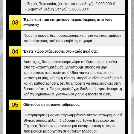
・Ζημιές Περιουσίας (εκτός από τον οδηγό): 2,000,000 ¥
・Σωματική Βλάβη Οδηγού: 5,000,000 ¥
Έχετε kart που επιτρέπουν περισσότερους από έναν
03
επιβάτες;
Προς το παρόν, δεν προσφέρουμε kart που να υποστηρίζουν
περισσότερους από έναν επιβάτες τη φορά.
04
Έχετε χώρο στάθμευσης στο κατάστημά σας;
Δυστυχώς, δεν προσφέρουμε χώρο στάθμευσης σε κανένα
από τα καταστήματά μας. Συνιστούμε επίσης να μην
χρησιμοποιείτε αυτοκίνητο ή Uber για να επισκεφτείτε το
κατάστημά μας, καθώς η κίνηση μπορεί να είναι αρκετά βαριά
και αν καθυστερήσετε, δεν θα μπορείτε να συμμετάσχετε στην
δραστηριότητα. Για μια χωρίς άγχη διαδρομή, προτείνουμε τη
χρήση δημόσιων συγκοινωνιών για να φτάσετε σε εμάς.
05
Οδηγούμε σε αυτοκινητόδρομους;
Οι περιηγήσεις μας δεν περιλαμβάνουν αυτοκινητόδρομους ή
εθνικές οδούς, αλλά η διαδρομή του Tokyo Bay μέσω της
Γέφυρας Rainbow προσφέρει μια συναρπαστική εμπειρία
που μοιάζει με οδήγηση σε αυτοκινητόδρομο!