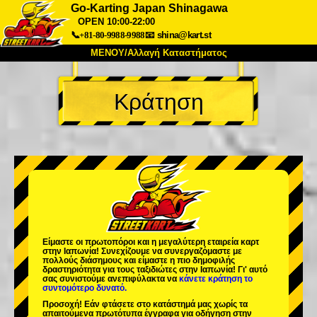
Go-Karting Japan Shinagawa
OPEN 10:00-22:00
📞+81-80-9988-9988
📧
shina@kart.st
ΜΕΝΟΥ/Αλλαγή Καταστήματος
ΚΥΡΙΩΣ
Κράτηση
Σχετικά
Προδιαγραφές
Τιμές
Πρόσβαση
Αναφορές
Συχνές Ερωτήσεις
Εταιρεία
Κράτηση
Αλλαγή Καταστήματος
Τόκιο Σινάγαουα #1
Τόκιο Ακίχαμπαρα #1
Τόκιο Ακίχαμπαρα #2
Τόκιο Σιμπούγια
Τόκιο Σιμπούγια Annex
Τόκιο Κόλπος
Είμαστε οι
πρωτοπόροι
και η
μεγαλύτερη εταιρεία καρτ
στην Ιαπωνία! Συνεχίζουμε να συνεργαζόμαστε με
Τόκιο Ασακούσα
Οσάκα
πολλούς διάσημους
και είμαστε η
πιο δημοφιλής
δραστηριότητα
για τους ταξιδιώτες στην Ιαπωνία! Γι' αυτό
σας συνιστούμε ανεπιφύλακτα να
κάνετε κράτηση το
Οκινάουα
συντομότερο δυνατό.
Προσοχή! Εάν φτάσετε στο κατάστημά μας χωρίς τα
απαιτούμενα πρωτότυπα έγγραφα για οδήγηση στην