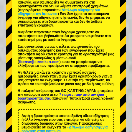
Ιαπωνία, δεν θα μπορείτε να συμμετάσχετε στη
δραστηριότητα και δεν θα λάβετε επιστροφή χρημάτων.
(περιγράφεται παρακάτω
«Δίπλωμα οδήγησης για
οδήγηση στην Ιαπωνία»
) Εάν δεν έχετε τα απαιτούμενα
έγγραφα για οδήγηση στην Ιαπωνία, δεν θα μπορείτε να
συμμετάσχετε στη δραστηριότητα και δεν θα λάβετε
επιστροφή χρημάτων.
Διαβάστε παρακάτω ποια έγγραφα χρειάζεστε να
αποκτήσετε και βεβαιωθείτε ότι μπορείτε να φτάσετε στο
κατάστημά μας με αυτά τα έγγραφα.
Σας συνιστούμε να μας στείλετε φωτογραφίες του
διπλώματος οδήγησης και των εγγράφων που έχετε
αποκτήσει αφού κάνετε κράτηση για τη δραστηριότητά μας
μέσω της συνομιλίας ή μέσω e-mail
(
license@streetkart.com
) ώστε να μπορέσουμε να
ελέγξουμε εκ των προτέρων αν υπάρχουν προβλήματα.
Αν θέλετε να κάνετε κράτηση για πολύ κοντινές
ημερομηνίες, ενδέχεται να μην έχετε αρκετό χρόνο για να
μας ζητήσετε να ελέγξουμε. Σε αυτήν την περίπτωση, θα
πρέπει να το επιβεβαιώσετε μόνοι σας με δική σας ευθύνη.
Η πολιτική ακύρωσης του GO-KARTING JAPAN επιτρέπει
την ακύρωση μόνο μέχρι
7 ημέρες πριν από την ώρα
δραστηριότητάς σας
(Ιαπωνική Τυπική Ώρα) χωρίς χρέωση
ακύρωσης.
Αυτή η δραστηριότητα απαιτεί διεθνή άδεια οδήγησης
ή άλλο έγγραφο που σας επιτρέπει να οδηγείτε σε
δημόσιους δρόμους στην Ιαπωνία. Παρακαλούμε
βεβαιωθείτε ότι ελέγχετε το
«Δίπλωμα οδήγησης για
οδήγηση στην Ιαπωνία»