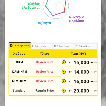
8 / Αύγουστος
9 / Σεπτέμβριος
10 / Οκτώβριος
11 / Νοέμβριος
Χρόνος
Τύπος
Τιμή (JPY)
15,000 ~
10AM
Review Price
JPY
/pax
¥
14,000 ~
12PM - 4PM
Review Price
JPY
/pax
¥
16,000 ~
6PM - 8PM
Review Price
JPY
/pax
¥
20,000~
Standard
Regular Price
JPY
/pax
¥