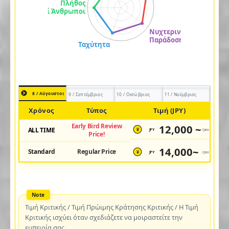
8 / Αύγουστος
9 / Σεπτέμβριος
10 / Οκτώβριος
11 / Νοέμβριος
Χρόνος
Τύπος
Τιμή (JPY)
Early Bird Review
12,000 ~
ALL TIME
JPY
/pax
¥
Price!
14,000~
Standard
Regular Price
JPY
/pax
¥
Τιμή Κριτικής / Τιμή Πρώιμης Κράτησης Κριτικής / Η Τιμή
Κριτικής ισχύει όταν σχεδιάζετε να μοιραστείτε την
εμπειρία σας.