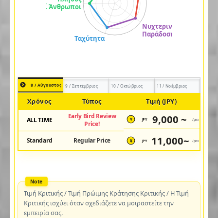
8 / Αύγουστος
9 / Σεπτέμβριος
10 / Οκτώβριος
11 / Νοέμβριος
Χρόνος
Τύπος
Τιμή (JPY)
Early Bird Review
9,000 ~
ALL TIME
JPY
/pax
¥
Price!
11,000~
Standard
Regular Price
JPY
/pax
¥
Τιμή Κριτικής / Τιμή Πρώιμης Κράτησης Κριτικής / Η Τιμή
Κριτικής ισχύει όταν σχεδιάζετε να μοιραστείτε την
εμπειρία σας.