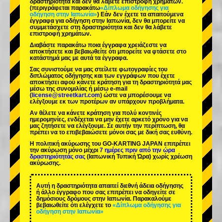
δραστηριότητα και δεν θα λάβετε επιστροφή χρημάτων.
(περιγράφεται παρακάτω
«Δίπλωμα οδήγησης για
οδήγηση στην Ιαπωνία»
) Εάν δεν έχετε τα απαιτούμενα
έγγραφα για οδήγηση στην Ιαπωνία, δεν θα μπορείτε να
συμμετάσχετε στη δραστηριότητα και δεν θα λάβετε
επιστροφή χρημάτων.
Διαβάστε παρακάτω ποια έγγραφα χρειάζεστε να
αποκτήσετε και βεβαιωθείτε ότι μπορείτε να φτάσετε στο
κατάστημά μας με αυτά τα έγγραφα.
Σας συνιστούμε να μας στείλετε φωτογραφίες του
διπλώματος οδήγησης και των εγγράφων που έχετε
αποκτήσει αφού κάνετε κράτηση για τη δραστηριότητά μας
μέσω της συνομιλίας ή μέσω e-mail
(
license@streetkart.com
) ώστε να μπορέσουμε να
ελέγξουμε εκ των προτέρων αν υπάρχουν προβλήματα.
Αν θέλετε να κάνετε κράτηση για πολύ κοντινές
ημερομηνίες, ενδέχεται να μην έχετε αρκετό χρόνο για να
μας ζητήσετε να ελέγξουμε. Σε αυτήν την περίπτωση, θα
πρέπει να το επιβεβαιώσετε μόνοι σας με δική σας ευθύνη.
Η πολιτική ακύρωσης του GO-KARTING JAPAN επιτρέπει
την ακύρωση μόνο μέχρι
7 ημέρες πριν από την ώρα
δραστηριότητάς σας
(Ιαπωνική Τυπική Ώρα) χωρίς χρέωση
ακύρωσης.
Αυτή η δραστηριότητα απαιτεί διεθνή άδεια οδήγησης
ή άλλο έγγραφο που σας επιτρέπει να οδηγείτε σε
δημόσιους δρόμους στην Ιαπωνία. Παρακαλούμε
βεβαιωθείτε ότι ελέγχετε το
«Δίπλωμα οδήγησης για
οδήγηση στην Ιαπωνία»