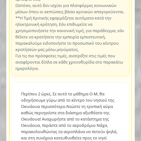
Ωστόσο, αυτό δεν ισχύει για πλατφόρμες κοινωνικών
μέσων όπου οι εκπτώσεις βάσει κριτικών απαγορεύονται.
**Η Τιμή Κριτικής εφαρμόζεται αυτόματα κατά την
ηλεκτρονική κράτηση. Εάν επιθυμείτε να
χρησιμοποιήσετε την κανονική τιμή, για παράδειγμα, εάν
θέλετε να κρατήσετε την εμπειρία εμπιστευτική,
παρακαλούμε ειδοποιήστε το προσωπικό του κέντρου
κρατήσεών μας μέσω μηνύματος.
Για τις πιο πρόσφατες τιμές, ανατρέξτε στις τιμές που
αναφέρονται δίπλα σε κάθε χρονοθυρίδα στο παρακάτω
ημερολόγιο.
Περίπου 2 ώρες. Σε αυτό το μάθημα O-M, θα
οδηγήσουμε γύρω από το κέντρο του νησιού της
Οκινάουα περισσότερο.Νιώστε τη τροπική αύρα
καθώς περιηγείστε στα διάσημα αξιοθέατα της
Οκινάουα! Αναχωρήστε από το κατάστημα της
Οκινάουα, περάστε από το αεροδρόμιο Νάχα,
παρακολουθώντας τα αεροπλάνα να πετούν ψηλά,
και στη συνέχεια κατευθυνθείτε προς το νησί