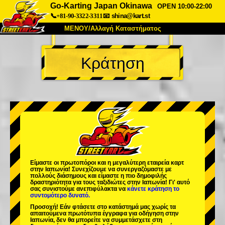
Go-Karting Japan Okinawa
OPEN 10:00-22:00
📞+81-90-3322-3311
📧
shina@kart.st
ΜΕΝΟΥ/Αλλαγή Καταστήματος
ΚΥΡΙΩΣ
Κράτηση
Σχετικά
Προδιαγραφές
Τιμές
Πρόσβαση
Αναφορές
Συχνές Ερωτήσεις
Εταιρεία
Κράτηση
Αλλαγή Καταστήματος
Τόκιο Σινάγαουα #1
Τόκιο Ακίχαμπαρα #1
Τόκιο Ακίχαμπαρα #2
Τόκιο Σιμπούγια
Είμαστε οι
πρωτοπόροι
και η
μεγαλύτερη εταιρεία καρτ
Τόκιο Σιμπούγια Annex
Τόκιο Κόλπος
στην Ιαπωνία! Συνεχίζουμε να συνεργαζόμαστε με
πολλούς διάσημους
και είμαστε η
πιο δημοφιλής
δραστηριότητα
για τους ταξιδιώτες στην Ιαπωνία! Γι' αυτό
Τόκιο Ασακούσα
Οσάκα
σας συνιστούμε ανεπιφύλακτα να
κάνετε κράτηση το
συντομότερο δυνατό.
Οκινάουα
Προσοχή! Εάν φτάσετε στο κατάστημά μας χωρίς τα
απαιτούμενα πρωτότυπα έγγραφα για οδήγηση στην
Ιαπωνία, δεν θα μπορείτε να συμμετάσχετε στη