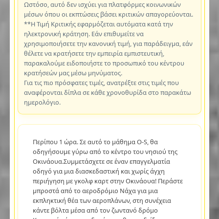
Ωστόσο, αυτό δεν ισχύει για πλατφόρμες κοινωνικών
μέσων όπου οι εκπτώσεις βάσει κριτικών απαγορεύονται.
**Η Τιμή Κριτικής εφαρμόζεται αυτόματα κατά την
ηλεκτρονική κράτηση. Εάν επιθυμείτε να
χρησιμοποιήσετε την κανονική τιμή, για παράδειγμα, εάν
θέλετε να κρατήσετε την εμπειρία εμπιστευτική,
παρακαλούμε ειδοποιήστε το προσωπικό του κέντρου
κρατήσεών μας μέσω μηνύματος.
Για τις πιο πρόσφατες τιμές, ανατρέξτε στις τιμές που
αναφέρονται δίπλα σε κάθε χρονοθυρίδα στο παρακάτω
ημερολόγιο.
Περίπου 1 ώρα. Σε αυτό το μάθημα O-S, θα
οδηγήσουμε γύρω από το κέντρο του νησιού της
Οκινάουα.Συμμετάσχετε σε έναν επαγγελματία
οδηγό για μια διασκεδαστική και χωρίς άγχη
περιήγηση με γκολφ καρτ στην Οκινάουα! Περάστε
μπροστά από το αεροδρόμιο Νάχα για μια
εκπληκτική θέα των αεροπλάνων, στη συνέχεια
κάντε βόλτα μέσα από τον ζωντανό δρόμο