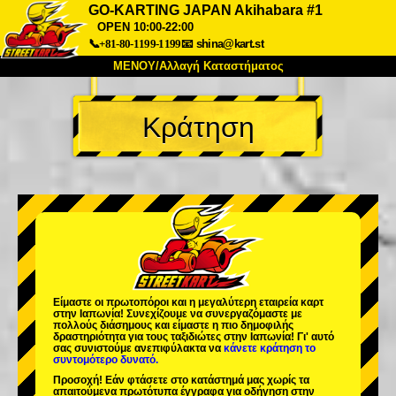
GO-KARTING JAPAN Akihabara #1
OPEN 10:00-22:00
📞+81-80-1199-1199
📧
shina@kart.st
ΜΕΝΟΥ/Αλλαγή Καταστήματος
ΚΥΡΙΩΣ
Κράτηση
Σχετικά
Προδιαγραφές
Τιμές
Πρόσβαση
Αναφορές
Συχνές Ερωτήσεις
Εταιρεία
Κράτηση
Αλλαγή Καταστήματος
Τόκιο Σινάγαουα #1
Τόκιο Ακίχαμπαρα #1
Τόκιο Ακίχαμπαρα #2
Τόκιο Σιμπούγια
Τόκιο Σιμπούγια Annex
Τόκιο Κόλπος
Είμαστε οι
πρωτοπόροι
και η
μεγαλύτερη εταιρεία καρτ
στην Ιαπωνία! Συνεχίζουμε να συνεργαζόμαστε με
Τόκιο Ασακούσα
Οσάκα
πολλούς διάσημους
και είμαστε η
πιο δημοφιλής
δραστηριότητα
για τους ταξιδιώτες στην Ιαπωνία! Γι' αυτό
σας συνιστούμε ανεπιφύλακτα να
κάνετε κράτηση το
Οκινάουα
συντομότερο δυνατό.
Προσοχή! Εάν φτάσετε στο κατάστημά μας χωρίς τα
απαιτούμενα πρωτότυπα έγγραφα για οδήγηση στην