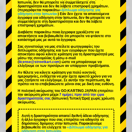
Ιαπωνία, δεν θα μπορείτε να συμμετάσχετε στη
δραστηριότητα και δεν θα λάβετε επιστροφή χρημάτων.
(περιγράφεται παρακάτω
«Δίπλωμα οδήγησης για
οδήγηση στην Ιαπωνία»
) Εάν δεν έχετε τα απαιτούμενα
έγγραφα για οδήγηση στην Ιαπωνία, δεν θα μπορείτε να
συμμετάσχετε στη δραστηριότητα και δεν θα λάβετε
επιστροφή χρημάτων.
Διαβάστε παρακάτω ποια έγγραφα χρειάζεστε να
αποκτήσετε και βεβαιωθείτε ότι μπορείτε να φτάσετε στο
κατάστημά μας με αυτά τα έγγραφα.
Σας συνιστούμε να μας στείλετε φωτογραφίες του
διπλώματος οδήγησης και των εγγράφων που έχετε
αποκτήσει αφού κάνετε κράτηση για τη δραστηριότητά μας
μέσω της συνομιλίας ή μέσω e-mail
(
license@streetkart.com
) ώστε να μπορέσουμε να
ελέγξουμε εκ των προτέρων αν υπάρχουν προβλήματα.
Αν θέλετε να κάνετε κράτηση για πολύ κοντινές
ημερομηνίες, ενδέχεται να μην έχετε αρκετό χρόνο για να
μας ζητήσετε να ελέγξουμε. Σε αυτήν την περίπτωση, θα
πρέπει να το επιβεβαιώσετε μόνοι σας με δική σας ευθύνη.
Η πολιτική ακύρωσης του GO-KARTING JAPAN επιτρέπει
την ακύρωση μόνο μέχρι
7 ημέρες πριν από την ώρα
δραστηριότητάς σας
(Ιαπωνική Τυπική Ώρα) χωρίς χρέωση
ακύρωσης.
Αυτή η δραστηριότητα απαιτεί διεθνή άδεια οδήγησης
ή άλλο έγγραφο που σας επιτρέπει να οδηγείτε σε
δημόσιους δρόμους στην Ιαπωνία. Παρακαλούμε
βεβαιωθείτε ότι ελέγχετε το
«Δίπλωμα οδήγησης για
οδήγηση στην Ιαπωνία»