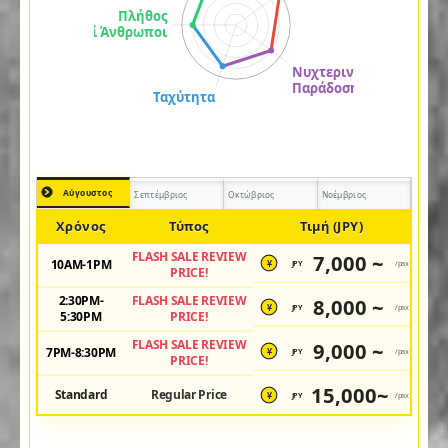
Αύγουστος
Σεπτέμβριος
Οκτώβριος
Νοέμβριος
Χρόνος
Τύπος
Τιμή (JPY)
FLASH SALE REVIEW
7,000 ~
10AM-1PM
JPY
/pax
¥
PRICE!
2:30PM-
FLASH SALE REVIEW
8,000 ~
JPY
/pax
¥
5:30PM
PRICE!
FLASH SALE REVIEW
9,000 ~
7PM-8:30PM
JPY
/pax
¥
PRICE!
15,000~
Standard
Regular Price
JPY
/pax
¥