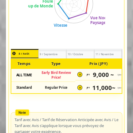
8 / Août
9 / Septembre
10 / Octobre
11 / Novembre
Temps
Type
Prix (JPY)
Early Bird Review
9,000 ~
ALL TIME
JPY
/pax
¥
Price!
11,000~
Standard
Regular Price
JPY
/pax
¥
Tarif avec Avis / Tarif de Réservation Anticipée avec Avis / Le
Tarif avec Avis s'applique lorsque vous prévoyez de
partager votre expérience.