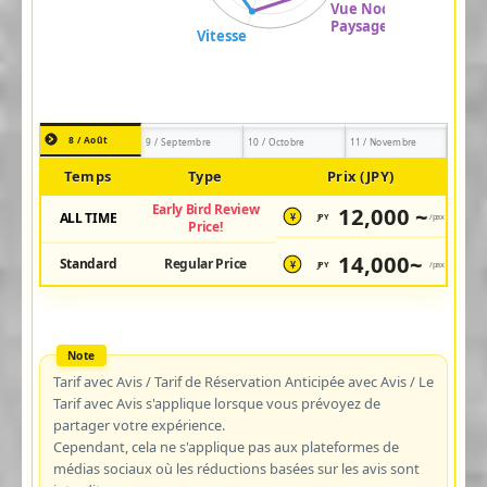
8 / Août
9 / Septembre
10 / Octobre
11 / Novembre
Temps
Type
Prix (JPY)
Early Bird Review
12,000 ~
ALL TIME
JPY
/pax
¥
Price!
14,000~
Standard
Regular Price
JPY
/pax
¥
Tarif avec Avis / Tarif de Réservation Anticipée avec Avis / Le
Tarif avec Avis s'applique lorsque vous prévoyez de
partager votre expérience.
Cependant, cela ne s'applique pas aux plateformes de
médias sociaux où les réductions basées sur les avis sont