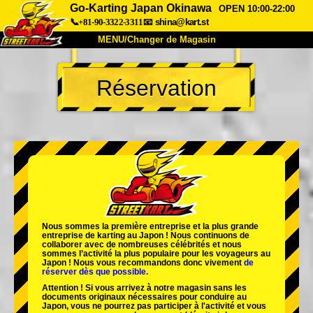
Go-Karting Japan Okinawa
OPEN 10:00-22:00
📞+81-90-3322-3311
📧
shina@kart.st
MENU/Changer de Magasin
ACCUEIL
Réservation
À Propos
Caractéristiques
Tarifs
Accès
Avis
FAQ
Entreprise
Réservation
Changer de Magasin
Tokyo Shinagawa
Tokyo Akihabara#1
Tokyo Akihabara#2
Tokyo Shibuya
Nous sommes la
première entreprise
et
la plus grande
Tokyo Shibuya Annexe
Baie de Tokyo
entreprise de karting
au Japon ! Nous continuons de
collaborer avec
de nombreuses célébrités
et nous
sommes l’
activité la plus populaire
pour les voyageurs au
Tokyo Asakusa
Osaka
Japon ! Nous vous recommandons donc vivement
de
réserver dès que possible.
Okinawa
Attention ! Si vous arrivez à notre magasin sans les
documents originaux nécessaires pour conduire au
Japon, vous ne pourrez pas participer à l'activité et vous