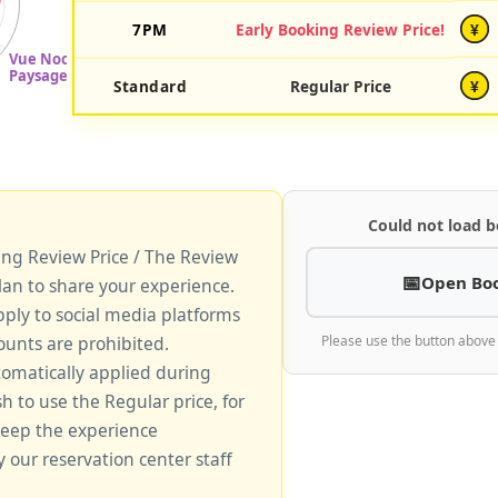
7PM
Early Booking Review Price!
¥
Standard
Regular Price
¥
Could not load b
king Review Price / The Review
Open Bo
lan to share your experience.
pply to social media platforms
unts are prohibited.
Please use the button above
tomatically applied during
sh to use the Regular price, for
keep the experience
y our reservation center staff