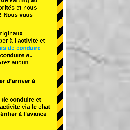
 de karting
au
rités
et nous
! Nous vous
riginaux
r à l'activité et
is de conduire
 conduire au
evrez aucun
r d’arriver à
de conduire et
tivité via le chat
érifier à l’avance