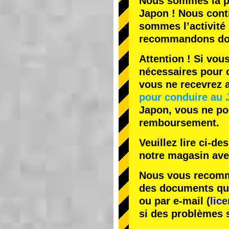
Nous sommes la
p
Japon ! Nous cont
sommes l’
activité
recommandons do
Attention ! Si vou
nécessaires pour c
vous ne recevrez
pour conduire au 
Japon, vous ne pou
remboursement.
Veuillez lire ci-d
notre magasin av
Nous vous recomma
des documents que 
ou par e-mail (
lic
si des problèmes 