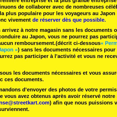
remière entreprise
et
la plus grande entreprise
inuons de collaborer avec
de nombreuses céléb
 la plus populaire
pour les voyageurs au Japon 
nc vivement
de réserver dès que possible.
s arrivez à notre magasin sans les documents o
onduire au Japon, vous ne pourrez pas participe
 aucun remboursement.
(décrit ci-dessous
« Perm
Japon »
) sans les documents nécessaires pour
rrez pas participer à l'activité et vous ne rec
essous les documents nécessaires et vous assure
ec ces documents.
ndons d’envoyer des photos de votre permis 
vous avez obtenus après avoir réservé notre ac
ense@streetkart.com
) afin que nous puissions v
surviennent.