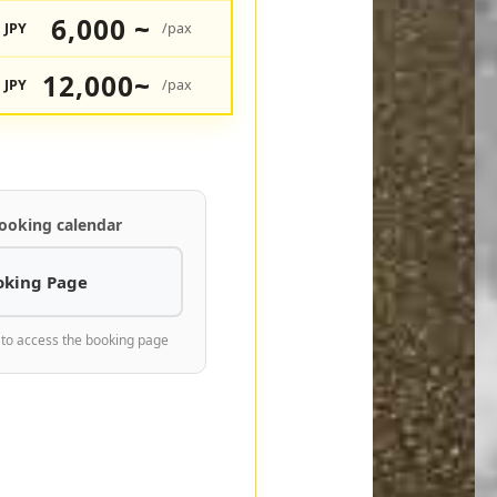
6,000 ~
JPY
/pax
12,000~
JPY
/pax
ooking calendar
oking Page
 to access the booking page