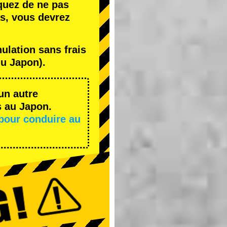
quez de ne pas
s, vous devrez
lation sans frais
u Japon).
un autre
s au Japon.
pour conduire au