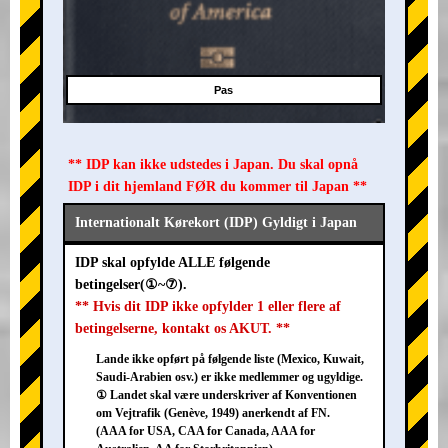
Pas
** IDP kan ikke udstedes i Japan. Du skal opnå
IDP i dit hjemland FØR du kommer til Japan **
Internationalt Kørekort (IDP) Gyldigt i Japan
IDP skal opfylde ALLE følgende
betingelser(①~⑦).
** Hvis dit IDP ikke opfylder 1 eller flere af
betingelserne, kontakt os AKUT. **
Lande ikke opført på følgende liste (Mexico, Kuwait,
Saudi-Arabien osv.) er ikke medlemmer og ugyldige.
① Landet skal være underskriver af Konventionen
om Vejtrafik (Genève, 1949) anerkendt af FN.
(AAA for USA, CAA for Canada, AAA for