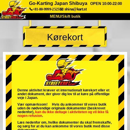
Go-Karting Japan Shibuya
OPEN 10:00-22:00
📞+81-80-9999-2525
📧
shina@kart.st
MENU/Skift butik
TOP
Kørekort
Om
Specifikationer
Pris
Adgang
Stemme
FAQ
Virksomhed
Booking
Skift butik
Tokyo Shinagawa
Tokyo Akihabara#1
Tokyo Akihabara#2
Tokyo Shibuya
Denne aktivitet kræver et internationalt kørekort eller et
andet dokument, der giver dig lov til at køre på offentlige
Tokyo Shibuya Annex
Tokyo Bay
veje i Japan.
Vær opmærksom! Hvis du ankommer til vores butik
Tokyo Asakusa
Osaka
uden de nødvendige originale dokumenter (beskrevet
nedenfor),
kan du ikke deltage i aktiviteten
og
vil ikke få
nogen refusion
.
Okinawa
Læs nedenfor om, hvilke dokumenter du skal fremskaffe,
og sørg for at du kan ankomme til vores butik med disse