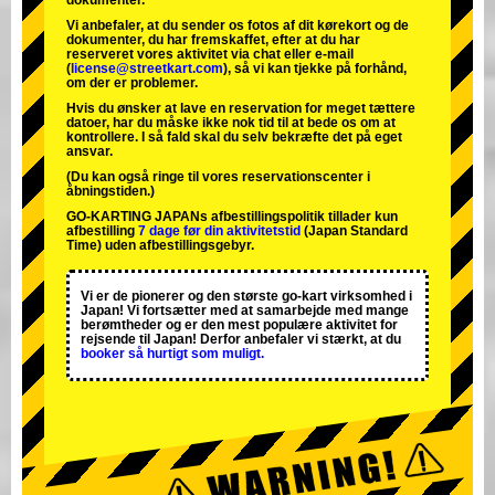
dokumenter.
Vi anbefaler, at du sender os fotos af dit kørekort og de
dokumenter, du har fremskaffet, efter at du har
reserveret vores aktivitet via chat eller e-mail
(
license@streetkart.com
), så vi kan tjekke på forhånd,
om der er problemer.
Hvis du ønsker at lave en reservation for meget tættere
datoer, har du måske ikke nok tid til at bede os om at
kontrollere. I så fald skal du selv bekræfte det på eget
ansvar.
(Du kan også ringe til vores reservationscenter i
åbningstiden.)
GO-KARTING JAPANs afbestillingspolitik tillader kun
afbestilling
7 dage før din aktivitetstid
(Japan Standard
Time) uden afbestillingsgebyr.
Vi er de
pionerer
og
den største go-kart virksomhed
i
Japan! Vi fortsætter med at samarbejde med
mange
berømtheder
og er den
mest populære aktivitet
for
rejsende til Japan! Derfor anbefaler vi stærkt, at du
booker så hurtigt som muligt.