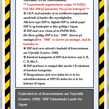
Australien, AA for Storbritannien)
** Uautoriserede organisationer sælger SVINDEL
FALSKE IDP på internettet. Pas på for bedrageri! **
② I.D.P. skal udstedes af en certificeret organisation
anerkendt af landet eller myndigheden.
Alle kort-type IDP'er, digitale IDP'er, enkelt papir
IDP'er og fotokopier er ikke gyldige i Japan.
③ IDP skal være i form af en PAPIR BOG.
(De fleste gyldige IDP'er har "1949" skrevet på
omslaget.)
Hvis "1968" er skrevet på omslaget, skal du
kontakte os.
④ IDP skal være udstedt i henhold til Konventionen
om Vejtrafik (Genève, 1949).
⑤ Kørekort kategorien af IDP skal skrives som A, B,
C, D eller E.
⑥ IDP skal have et stempel eller mærke i B sektionen
af kørekort kategorien.
⑦ Brugssdatoen skal være inden for et år fra
udstedelsesdatoen af IDP OG inden for et år fra
indrejse til Japan.
Underskriver af Konventionen om Vejtrafik
(Genève, 1949) / IDP Udstedende Lande for
Japan