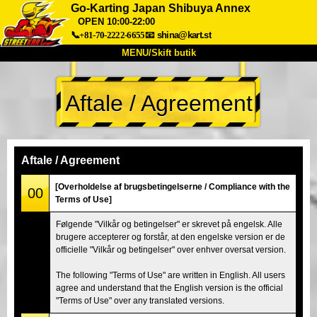
Go-Karting Japan Shibuya Annex
OPEN 10:00-22:00
📞+81-70-2222-6655
📧
shina@kart.st
MENU/Skift butik
TOP
Aftale / Agreement
Om
Specifikationer
Pris
Adgang
Stemme
FAQ
Virksomhed
Booking
Aftale / Agreement
Skift butik
[Overholdelse af brugsbetingelserne / Compliance with the
Tokyo Shinagawa
Tokyo Akihabara#1
00
Terms of Use]
Tokyo Akihabara#2
Tokyo Shibuya
Følgende "Vilkår og betingelser" er skrevet på engelsk. Alle
Tokyo Shibuya Annex
Tokyo Bay
brugere accepterer og forstår, at den engelske version er de
officielle "Vilkår og betingelser" over enhver oversat version.
Tokyo Asakusa
Osaka
The following "Terms of Use" are written in English. All users
Okinawa
agree and understand that the English version is the official
"Terms of Use" over any translated versions.