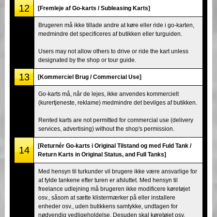
12
[Fremleje af Go-karts / Subleasing Karts]
Brugeren må ikke tillade andre at køre eller ride i go-karten,
medmindre det specificeres af butikken eller turguiden.
Users may not allow others to drive or ride the kart unless
designated by the shop or tour guide.
13
[Kommerciel Brug / Commercial Use]
Go-karts må, når de lejes, ikke anvendes kommercielt
(kurertjeneste, reklame) medmindre det bevilges af butikken.
Rented karts are not permitted for commercial use (delivery
services, advertising) without the shop's permission.
[Returnér Go-karts i Original Tilstand og med Fuld Tank /
14
Return Karts in Original Status, and Full Tanks]
Med hensyn til turkunder vil brugere ikke være ansvarlige for
at fylde tankene efter turen er afsluttet. Med hensyn til
freelance udlejning må brugeren ikke modificere køretøjet
osv., såsom at sætte klistermærker på eller installere
enheder osv., uden butikkens samtykke, undtagen for
nødvendig vedligeholdelse. Desuden skal køretøjet osv.