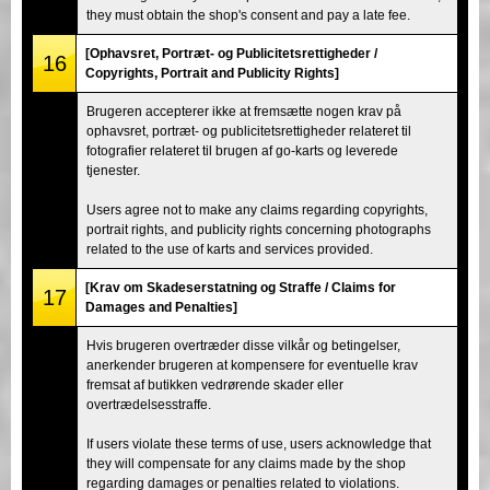
they must obtain the shop's consent and pay a late fee.
[Ophavsret, Portræt- og Publicitetsrettigheder /
16
Copyrights, Portrait and Publicity Rights]
Brugeren accepterer ikke at fremsætte nogen krav på
ophavsret, portræt- og publicitetsrettigheder relateret til
fotografier relateret til brugen af go-karts og leverede
tjenester.
Users agree not to make any claims regarding copyrights,
portrait rights, and publicity rights concerning photographs
related to the use of karts and services provided.
[Krav om Skadeserstatning og Straffe / Claims for
17
Damages and Penalties]
Hvis brugeren overtræder disse vilkår og betingelser,
anerkender brugeren at kompensere for eventuelle krav
fremsat af butikken vedrørende skader eller
overtrædelsesstraffe.
If users violate these terms of use, users acknowledge that
they will compensate for any claims made by the shop
regarding damages or penalties related to violations.