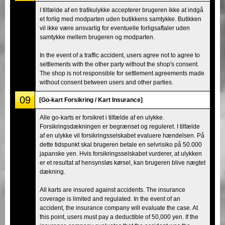
I tilfælde af en trafikulykke accepterer brugeren ikke at indgå
et forlig med modparten uden butikkens samtykke. Butikken
vil ikke være ansvarlig for eventuelle forligsaftaler uden
samtykke mellem brugeren og modparten.
In the event of a traffic accident, users agree not to agree to
settlements with the other party without the shop's consent.
The shop is not responsible for settlement agreements made
without consent between users and other parties.
09
[Go-kart Forsikring / Kart Insurance]
Alle go-karts er forsikret i tilfælde af en ulykke.
Forsikringsdækningen er begrænset og reguleret. I tilfælde
af en ulykke vil forsikringsselskabet evaluere hændelsen. På
dette tidspunkt skal brugeren betale en selvrisiko på 50.000
japanske yen. Hvis forsikringsselskabet vurderer, at ulykken
er et resultat af hensynsløs kørsel, kan brugeren blive nægtet
dækning.
All karts are insured against accidents. The insurance
coverage is limited and regulated. In the event of an
accident, the insurance company will evaluate the case. At
this point, users must pay a deductible of 50,000 yen. If the