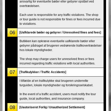
ansvarlig for eventuelle bøder eller gebyrer opstået ved
overtrædelsen.
Each user is responsible for any traffic violations. The shop
or tour guide is not responsible for fines or fees incurred due
to violations.
06
[Uafklarede bøder og gebyrer / Unresolved fines and fees]
Butikken kan opkræve eventuelle uafklarede bøder eller
gebyrer pådraget af brugeren vedrørende trafikovertrædelser
hos lokale myndigheder.
The shop may charge users for unresolved fines or fees
incurred regarding traffic violations with local authorities.
07
[Trafikulykker / Traffic Accidents]
I tilfælde af en trafikulykke skal brugeren underrette
turguiden, lokale myndigheder og forsikringsselskabet.
In the event of a traffic accident, users must notify the tour
guide, local authorities, and insurance company.
08
[Uautoriseret Forlig / Unauthorized Settlement]