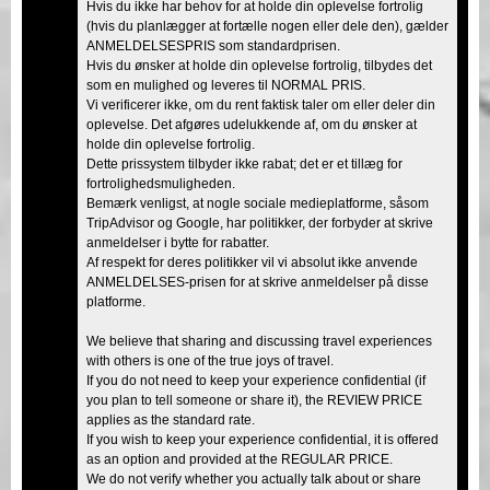
Hvis du ikke har behov for at holde din oplevelse fortrolig
(hvis du planlægger at fortælle nogen eller dele den), gælder
ANMELDELSESPRIS som standardprisen.
Hvis du ønsker at holde din oplevelse fortrolig, tilbydes det
som en mulighed og leveres til NORMAL PRIS.
Vi verificerer ikke, om du rent faktisk taler om eller deler din
oplevelse. Det afgøres udelukkende af, om du ønsker at
holde din oplevelse fortrolig.
Dette prissystem tilbyder ikke rabat; det er et tillæg for
fortrolighedsmuligheden.
Bemærk venligst, at nogle sociale medieplatforme, såsom
TripAdvisor og Google, har politikker, der forbyder at skrive
anmeldelser i bytte for rabatter.
Af respekt for deres politikker vil vi absolut ikke anvende
ANMELDELSES-prisen for at skrive anmeldelser på disse
platforme.
We believe that sharing and discussing travel experiences
with others is one of the true joys of travel.
If you do not need to keep your experience confidential (if
you plan to tell someone or share it), the REVIEW PRICE
applies as the standard rate.
If you wish to keep your experience confidential, it is offered
as an option and provided at the REGULAR PRICE.
We do not verify whether you actually talk about or share