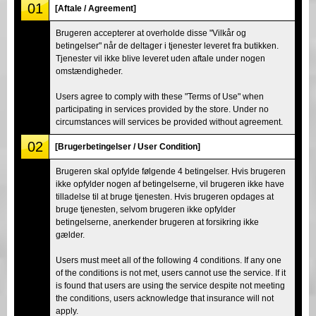
01
[Aftale / Agreement]
Brugeren accepterer at overholde disse "Vilkår og
betingelser" når de deltager i tjenester leveret fra butikken.
Tjenester vil ikke blive leveret uden aftale under nogen
omstændigheder.
Users agree to comply with these "Terms of Use" when
participating in services provided by the store. Under no
circumstances will services be provided without agreement.
02
[Brugerbetingelser / User Condition]
Brugeren skal opfylde følgende 4 betingelser. Hvis brugeren
ikke opfylder nogen af betingelserne, vil brugeren ikke have
tilladelse til at bruge tjenesten. Hvis brugeren opdages at
bruge tjenesten, selvom brugeren ikke opfylder
betingelserne, anerkender brugeren at forsikring ikke
gælder.
Users must meet all of the following 4 conditions. If any one
of the conditions is not met, users cannot use the service. If it
is found that users are using the service despite not meeting
the conditions, users acknowledge that insurance will not
apply.