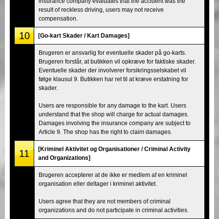
insurance company evaluates that the accident was the
result of reckless driving, users may not receive
compensation.
10
[Go-kart Skader / Kart Damages]
Brugeren er ansvarlig for eventuelle skader på go-karts.
Brugeren forstår, at butikken vil opkræve for faktiske skader.
Eventuelle skader der involverer forsikringsselskabet vil
følge klausul 9. Butikken har ret til at kræve erstatning for
skader.
Users are responsible for any damage to the kart. Users
understand that the shop will charge for actual damages.
Damages involving the insurance company are subject to
Article 9. The shop has the right to claim damages.
[Kriminel Aktivitet og Organisationer / Criminal Activity
11
and Organizations]
Brugeren accepterer at de ikke er medlem af en kriminel
organisation eller deltager i kriminel aktivitet.
Users agree that they are not members of criminal
organizations and do not participate in criminal activities.