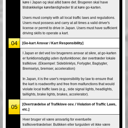
køre i Japan og skal altid bære det. Brugeren skal have
tilstrækkelige kørefærdigheder til at køre go-karten.
Users must comply with all local traffic laws and regulations.
Users must possess and carry at all times a valid driver's
license or permit to drive in Japan. Users must have sufficient
driving skills to operate a kart.
04
[Go-kart Ansvar / Kart Responsibility]
I Japan er det ved lov brugerens ansvar at sikre, at go-karten
er funktionsdygtig uden dysfunktioner, der overtræder lokale
trafiklove. (Eksempel: Sideblinklys, Forlygter, Baglygter,
Bremselys, bremser, acceleration)
In Japan, it is the user's responsibility by law to ensure that
the kart is roadworthy and free from malfunctions that would
violate local traffic laws (e.g., side signal lights, headlights,
taillights, brake lights, brakes, accelerator).
[Overtrædelse af Trafiklove osv. / Violation of Traffic Laws,
05
etc.]
Hver bruger vil være ansvarlig for eventuelle
trafikovertrædelser. Butikken eller turguiden vil ikke være