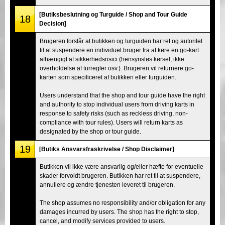
[Butiksbeslutning og Turguide / Shop and Tour Guide
18
Decision]
Brugeren forstår at butikken og turguiden har ret og autoritet
til at suspendere en individuel bruger fra at køre en go-kart
afhængigt af sikkerhedsrisici (hensynsløs kørsel, ikke
overholdelse af turregler osv.). Brugeren vil returnere go-
karten som specificeret af butikken eller turguiden.
Users understand that the shop and tour guide have the right
and authority to stop individual users from driving karts in
response to safety risks (such as reckless driving, non-
compliance with tour rules). Users will return karts as
designated by the shop or tour guide.
19
[Butiks Ansvarsfraskrivelse / Shop Disclaimer]
Butikken vil ikke være ansvarlig og/eller hæfte for eventuelle
skader forvoldt brugeren. Butikken har ret til at suspendere,
annullere og ændre tjenesten leveret til brugeren.
The shop assumes no responsibility and/or obligation for any
damages incurred by users. The shop has the right to stop,
cancel, and modify services provided to users.