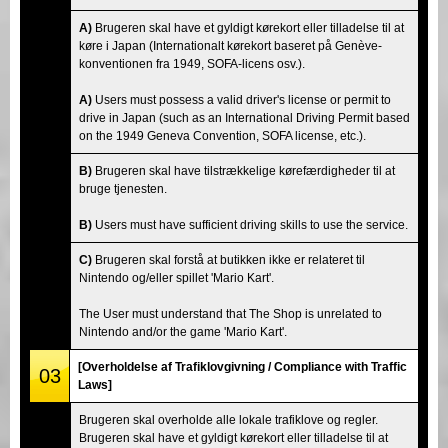
A)
Brugeren skal have et gyldigt kørekort eller tilladelse til at
køre i Japan (Internationalt kørekort baseret på Genève-
konventionen fra 1949, SOFA-licens osv.).
A)
Users must possess a valid driver's license or permit to
drive in Japan (such as an International Driving Permit based
on the 1949 Geneva Convention, SOFA license, etc.).
B)
Brugeren skal have tilstrækkelige kørefærdigheder til at
bruge tjenesten.
B)
Users must have sufficient driving skills to use the service.
C)
Brugeren skal forstå at butikken ikke er relateret til
Nintendo og/eller spillet 'Mario Kart'.
The User must understand that The Shop is unrelated to
Nintendo and/or the game 'Mario Kart'.
[Overholdelse af Trafiklovgivning / Compliance with Traffic
03
Laws]
Brugeren skal overholde alle lokale trafiklove og regler.
Brugeren skal have et gyldigt kørekort eller tilladelse til at