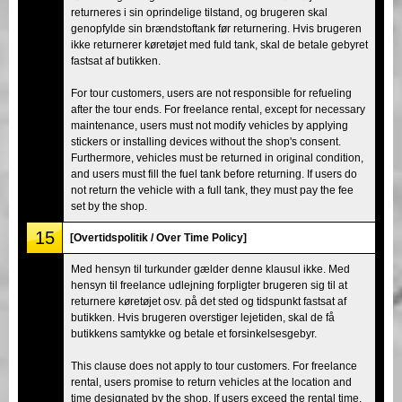
returneres i sin oprindelige tilstand, og brugeren skal
genopfylde sin brændstoftank før returnering. Hvis brugeren
ikke returnerer køretøjet med fuld tank, skal de betale gebyret
fastsat af butikken.
For tour customers, users are not responsible for refueling
after the tour ends. For freelance rental, except for necessary
maintenance, users must not modify vehicles by applying
stickers or installing devices without the shop's consent.
Furthermore, vehicles must be returned in original condition,
and users must fill the fuel tank before returning. If users do
not return the vehicle with a full tank, they must pay the fee
set by the shop.
15
[Overtidspolitik / Over Time Policy]
Med hensyn til turkunder gælder denne klausul ikke. Med
hensyn til freelance udlejning forpligter brugeren sig til at
returnere køretøjet osv. på det sted og tidspunkt fastsat af
butikken. Hvis brugeren overstiger lejetiden, skal de få
butikkens samtykke og betale et forsinkelsesgebyr.
This clause does not apply to tour customers. For freelance
rental, users promise to return vehicles at the location and
time designated by the shop. If users exceed the rental time,