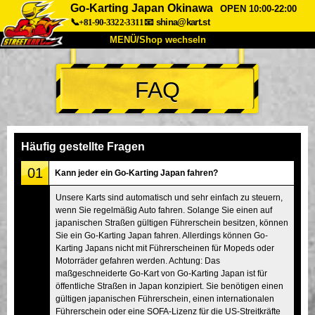
Go-Karting Japan Okinawa
OPEN 10:00-22:00
📞+81-90-3322-3311
📧
shina@kart.st
MENÜ/Shop wechseln
START
FAQ
Über uns
Spezifikationen
Preise
Anfahrt
Bewertungen
FAQ
Unternehmen
Buchung
Häufig gestellte Fragen
Shop wechseln
01
Kann jeder ein Go-Karting Japan fahren?
Tokio Shinagawa
Tokio Akihabara#1
Unsere Karts sind automatisch und sehr einfach zu steuern,
wenn Sie regelmäßig Auto fahren. Solange Sie einen auf
Tokio Akihabara#2
Tokio Shibuya
japanischen Straßen gültigen Führerschein besitzen, können
Tokio Shibuya Annex
Tokio Bucht
Sie ein Go-Karting Japan fahren. Allerdings können Go-
Karting Japans nicht mit Führerscheinen für Mopeds oder
Tokio Asakusa
Osaka
Motorräder gefahren werden. Achtung: Das
maßgeschneiderte Go-Kart von Go-Karting Japan ist für
Okinawa
öffentliche Straßen in Japan konzipiert. Sie benötigen einen
gültigen japanischen Führerschein, einen internationalen
Führerschein oder eine SOFA-Lizenz für die US-Streitkräfte