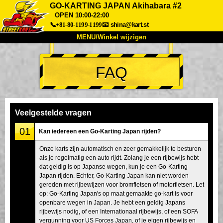
GO-KARTING JAPAN Akihabara #2
OPEN 10:00-22:00
📞+81-80-1199-1199
📧
shina@kart.st
MENU/Winkel wijzigen
TOP
FAQ
Over
Specificaties
Prijzen
Toegang
Ervaringen
FAQ
Bedrijf
Boekingen
Veelgestelde vragen
Winkel wijzigen
01
Kan iedereen een Go-Karting Japan rijden?
Tokyo Shinagawa
Tokyo Akihabara#1
Onze karts zijn automatisch en zeer gemakkelijk te besturen
Tokyo Akihabara#2
Tokyo Shibuya
als je regelmatig een auto rijdt. Zolang je een rijbewijs hebt
Tokyo Shibuya Annex
Tokyo Bay
dat geldig is op Japanse wegen, kun je een Go-Karting
Japan rijden. Echter, Go-Karting Japan kan niet worden
Tokyo Asakusa
Osaka
gereden met rijbewijzen voor bromfietsen of motorfietsen. Let
op: Go-Karting Japan's op maat gemaakte go-kart is voor
Okinawa
openbare wegen in Japan. Je hebt een geldig Japans
rijbewijs nodig, of een Internationaal rijbewijs, of een SOFA
vergunning voor US Forces Japan, of je eigen rijbewijs en